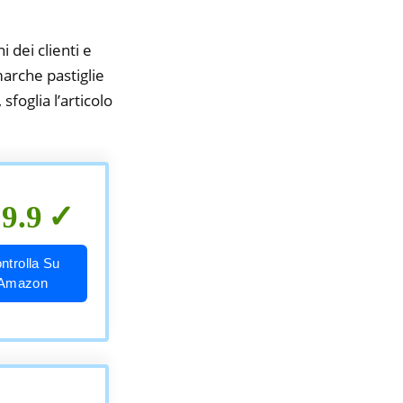
i dei clienti e
marche pastiglie
sfoglia l’articolo
9.9
ntrolla Su
Amazon