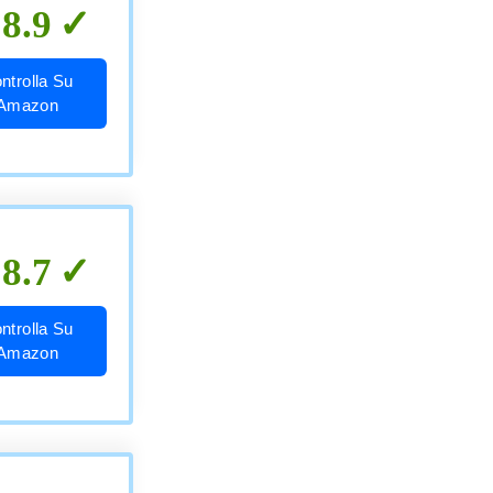
8.9
ntrolla Su
Amazon
8.7
ntrolla Su
Amazon