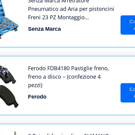
Senza Marca Arretratore
Pneumatico ad Aria per pistoncini
Freni 23 PZ Montaggio
Co
smontaggio
Senza Marca
Ferodo FDB4180 Pastiglie freno,
freno a disco – (confezione 4
pezzi)
Co
Ferodo