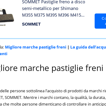
SOMMET Pastiglie freno a disco
semi-metallico per Shimano
M355 M375 M395 M396 M415
Co
M416 M445 M446 M447 M465
SOMMET
M475 M485 M486 M510 M515
M525 M575 Tektro Orion Auriga
Pro Auriga Comp
da:
Migliore marche pastiglie freni
|
La guida dell’acq
enti
gliore marche pastiglie freni
delle persone sottolinea l’acquisto di prodotti da marchi 
OMMET. Mentre i marchi contano, la qualità, la durata, il
a che molte persone dimenticano di controllare in anticipo.