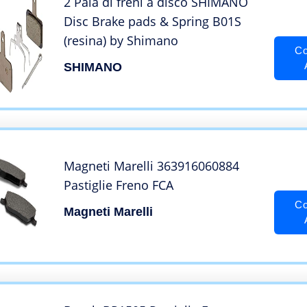
2 Paia di freni a disco SHIMANO
Disc Brake pads & Spring B01S
(resina) by Shimano
Co
SHIMANO
Magneti Marelli 363916060884
Pastiglie Freno FCA
Co
Magneti Marelli