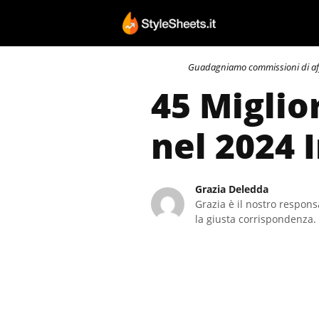
Vai
al
contenuto
Guadagniamo commissioni di affili
45 Miglio
nel 2024 
Grazia Deledda
Grazia è il nostro responsa
la giusta corrispondenza. 