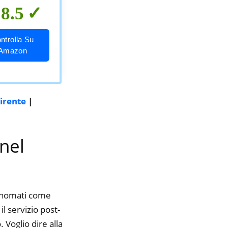
8.5
ntrolla Su
Amazon
uirente
|
 nel
rinomati come
 servizio post-
 Voglio dire alla