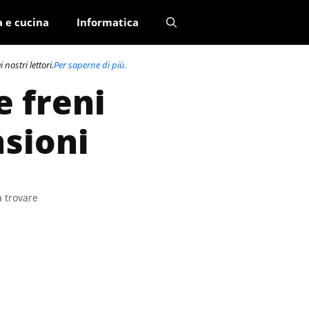
a e cucina
Informatica
nostri lettori.
Per saperne di più.
e freni
nsioni
a trovare