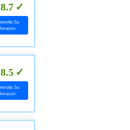
8.7
ntrolla Su
Amazon
8.5
ntrolla Su
Amazon