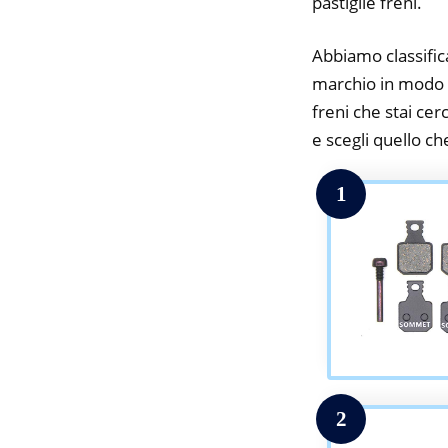
pastiglie freni.
Abbiamo classifica
marchio in modo da
freni che stai cer
e scegli quello che
1
2