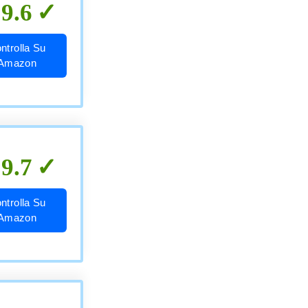
9.6
ntrolla Su
Amazon
9.7
ntrolla Su
Amazon