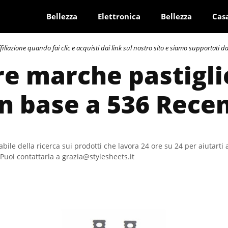
Bellezza
Elettronica
Bellezza
Cas
azione quando fai clic e acquisti dai link sul nostro sito e siamo supportati dai 
re marche pastigli
In base a 536 Rece
bile della ricerca sui prodotti che lavora 24 ore su 24 per aiutarti 
Puoi contattarla a grazia@stylesheets.it