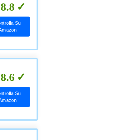
8.8
ntrolla Su
Amazon
8.6
ntrolla Su
Amazon