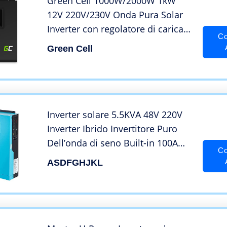
Green Cell 1000W/2000W 1kW
12V 220V/230V Onda Pura Solar
Inverter con regolatore di carica
Co
MPPT Invertitore di Tensione
Green Cell
Fotovoltaicoper Convertitore di
Potenza, Trasformatore
sinusoidale Pura
Inverter solare 5.5KVA 48V 220V
Inverter Ibrido Invertitore Puro
Dell’onda di seno Built-in 100A
Co
MPPT WIFI Solare regolatore di
ASDFGHJKL
carica Della Batteria del
Caricatore