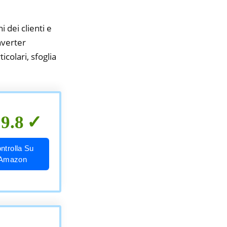
i dei clienti e
nverter
icolari, sfoglia
9.8
ntrolla Su
Amazon