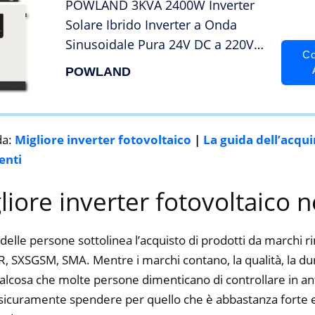
POWLAND 3KVA 2400W Inverter
Solare Ibrido Inverter a Onda
Sinusoidale Pura 24V DC a 220V
Co
230V AC 50A PWM Regolatore di
POWLAND
Carica Solare
da:
Migliore inverter fotovoltaico
|
La guida dell’acqu
enti
gliore inverter fotovoltaico 
delle persone sottolinea l’acquisto di prodotti da marchi 
XSGSM, SMA. Mentre i marchi contano, la qualità, la durat
alcosa che molte persone dimenticano di controllare in ant
ti sicuramente spendere per quello che è abbastanza forte e