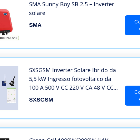
SMA Sunny Boy SB 2.5 – Inverter
solare
Co
SMA
SXSGSM Inverter Solare Ibrido da
5,5 kW Ingresso fotovoltaico da
100 A 500 V CC 220 V CA 48 V CC
Co
Inverter Ibrido a Onda
SXSGSM
sinusoidale Pura (Color : MPPT-
5.5KW) (Mppt)