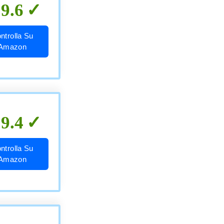
9.6
ntrolla Su
Amazon
9.4
ntrolla Su
Amazon