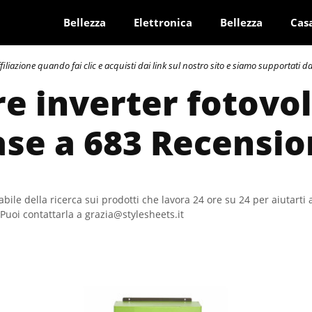
Bellezza
Elettronica
Bellezza
Cas
azione quando fai clic e acquisti dai link sul nostro sito e siamo supportati dai 
re inverter fotovol
ase a 683 Recensio
bile della ricerca sui prodotti che lavora 24 ore su 24 per aiutarti 
Puoi contattarla a grazia@stylesheets.it