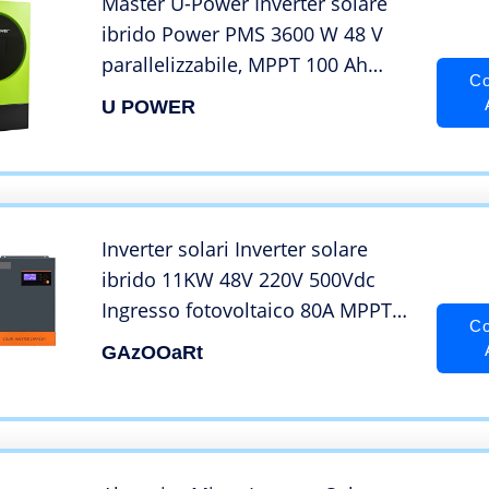
Master U-Power Inverter solare
ibrido Power PMS 3600 W 48 V
parallelizzabile, MPPT 100 Ah
Co
5000 W in pannelli con WiFi
U POWER
integrato
Inverter solari Inverter solare
ibrido 11KW 48V 220V 500Vdc
Ingresso fotovoltaico 80A MPPT
Co
Caricatore solare e caricabatteria
GAzOOaRt
Onda sinusoidale pura Solar
Invers ( Color : 11kw , Input
Voltage : 48V )