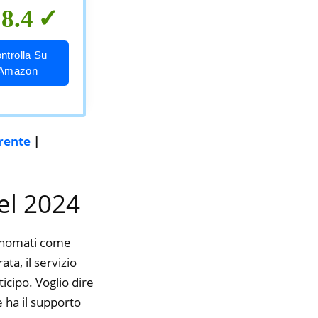
8.4
ntrolla Su
Amazon
irente
|
nel 2024
rinomati come
a, il servizio
icipo. Voglio dire
 ha il supporto