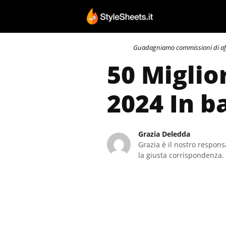
Vai
al
contenuto
Guadagniamo commissioni di affili
50 Miglio
2024 In b
Grazia Deledda
Grazia è il nostro responsa
la giusta corrispondenza. 