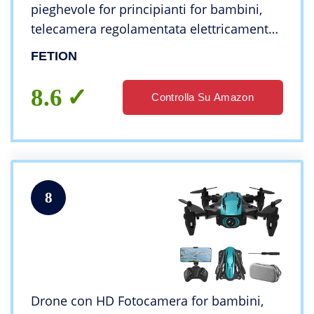
pieghevole for principianti for bambini,
telecamera regolamentata elettricamente
seguimi a lungo tempo di volo 3d un
FETION
tocco a chiave/altitudine di ritorno Tenere
8.6
Controlla Su Amazon
8
Drone con HD Fotocamera for bambini,