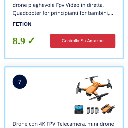
drone pieghevole Fpv Video in diretta,
Quadcopter for principianti for bambini,
evita gli ostacoli, una chiave
FETION
decolla/ritorno a casa, tenuta altitudine,
modalità
8.9
Controlla Su Amazon
7
Drone con 4K FPV Telecamera, mini drone