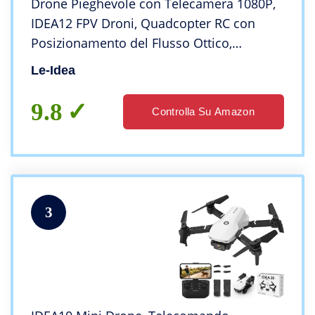
Drone Pieghevole con Telecamera 1080P,
IDEA12 FPV Droni, Quadcopter RC con
Posizionamento del Flusso Ottico,
Evitamento Attivo Degli Ostacoli a 360°,
Le-Idea
Modalità Headless, per Principianti/Adulti
9.8
Controlla Su Amazon
3