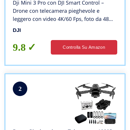
Dji Mini 3 Pro con DJI Smart Control –
Drone con telecamera pieghevole e
leggero con video 4K/60 Fps, foto da 48
MP, 34 minuti di volo, rilevamento ostacoli
DJI
a tre vie, grigio
9.8
Controlla Su Amazon
2