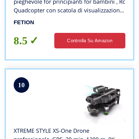
pieghevole for principianti for bambini , Rc
Quadcopter con scatola di visualizzazione,
Fpv Video in diretta, tocco mosca,
FETION
controllo dei gesti, tenuta ‘altitudine,
modal
8.5
Controlla Su Amazon
10
XTREME STYLE XS-One Drone