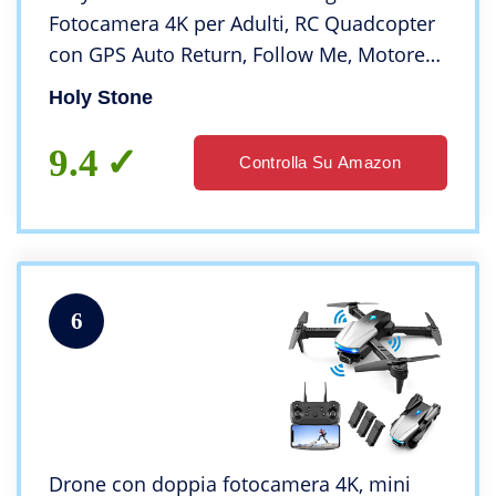
Fotocamera 4K per Adulti, RC Quadcopter
con GPS Auto Return, Follow Me, Motore
Brushless, Cerchio Fly, Waypoint Fly,
Holy Stone
Altitudine Hold, 46 Mins Long Flight
9.4
Controlla Su Amazon
6
Drone con doppia fotocamera 4K, mini