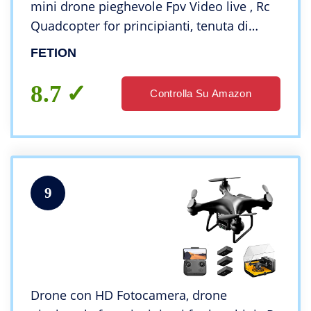
mini drone pieghevole Fpv Video live , Rc
Quadcopter for principianti, tenuta di
altitudine, toccata, controllo dei gesti,
FETION
ribaltature 3D, modalità senza testa, to
8.7
Controlla Su Amazon
9
Drone con HD Fotocamera, drone