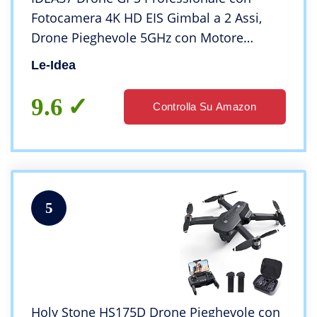
Fotocamera 4K HD EIS Gimbal a 2 Assi,
Drone Pieghevole 5GHz con Motore
Brushless, Posizionamento del Flusso
Le-Idea
Ottico, Tempo di Volo 50 Minuti (2
Batterie)
9.6
Controlla Su Amazon
5
Holy Stone HS175D Drone Pieghevole con