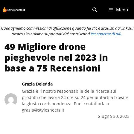
Vai
Menu
al
contenuto
Guadagniamo commissioni di affiliazione quando fai clic e acquisti dai link sul
nostro sito e siamo supportati dai nostri lettori.
Per saperne di più.
49 Migliore drone
pieghevole nel 2023 In
base a 75 Recensioni
Grazia Deledda
Grazia è il nostro responsabile della ricerca sui
prodotti che lavora 24 ore su 24 per aiutarti a trovare
la giusta corrispondenza. Puoi contattarla a
grazia@stylesheets.it
Giugno 30, 2023