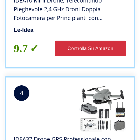
IDEA10 Mini Drone, Telecomando
Pieghevole 2,4 GHz Droni Doppia
Fotocamera per Principianti con
Posizionamento Ottico del Flusso,
Le-Idea
Modalità Headless, 3D Flip, 2 Batterie, 18
Minuti di Volo
9.7
Controlla Su Amazon
4
IDEA37 Drone GPS Professionale con