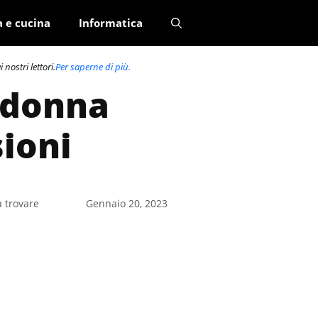
a e cucina
Informatica
nostri lettori.
Per saperne di più.
 donna
sioni
a trovare
Gennaio 20, 2023