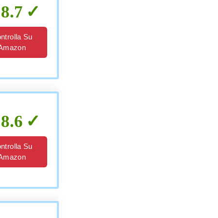
8.7
ntrolla Su
Amazon
8.6
ntrolla Su
Amazon