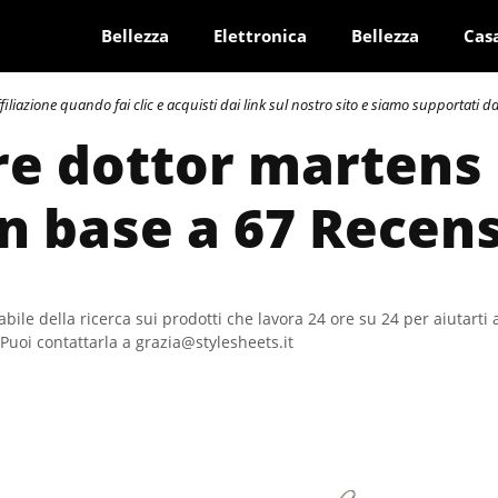
Bellezza
Elettronica
Bellezza
Cas
azione quando fai clic e acquisti dai link sul nostro sito e siamo supportati dai 
re dottor martens
In base a 67 Recen
bile della ricerca sui prodotti che lavora 24 ore su 24 per aiutarti 
Puoi contattarla a grazia@stylesheets.it