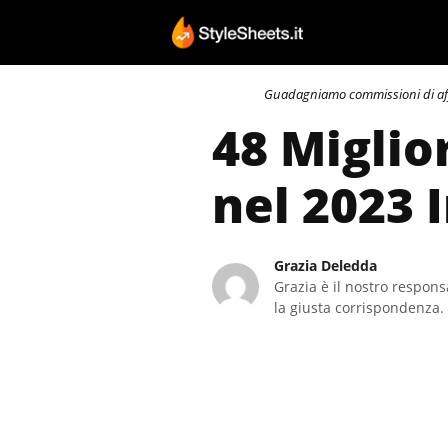
Vai
al
contenuto
Guadagniamo commissioni di affili
48 Miglio
nel 2023 
Grazia Deledda
Grazia è il nostro responsa
la giusta corrispondenza. 