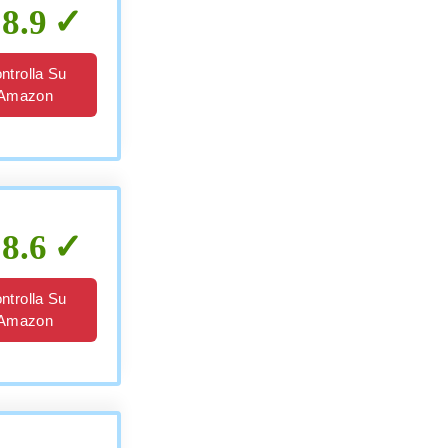
8.9
ntrolla Su
Amazon
8.6
ntrolla Su
Amazon