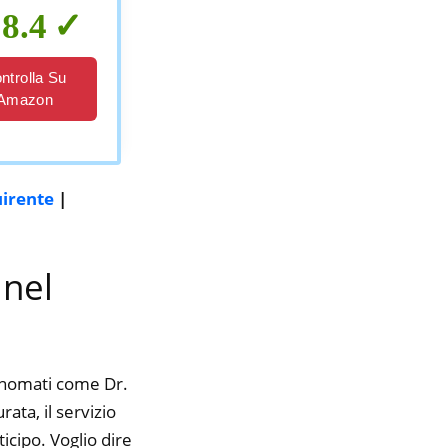
8.4
ntrolla Su
Amazon
uirente
|
 nel
rinomati come Dr.
ata, il servizio
icipo. Voglio dire