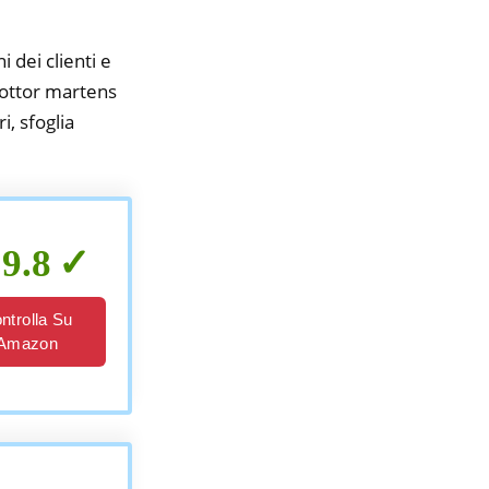
i dei clienti e
 dottor martens
i, sfoglia
9.8
ntrolla Su
Amazon