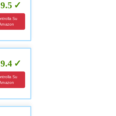
9.5
ntrolla Su
Amazon
9.4
ntrolla Su
Amazon