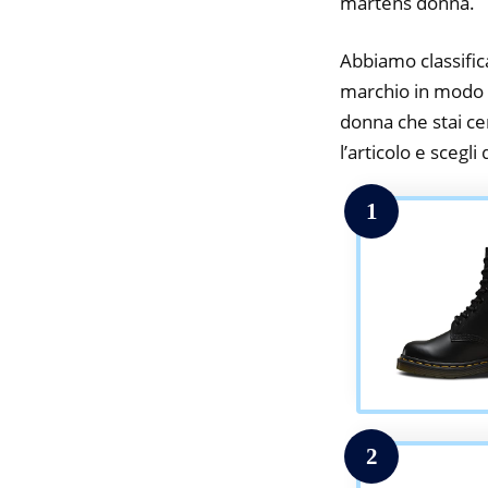
martens donna.
Abbiamo classifica
marchio in modo d
donna che stai cer
l’articolo e scegli
1
2