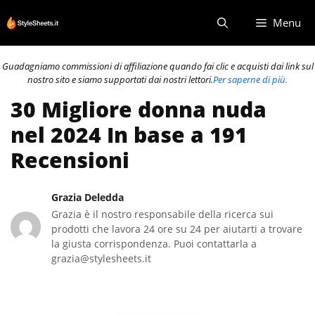
Vai
Menu
al
contenuto
Guadagniamo commissioni di affiliazione quando fai clic e acquisti dai link sul
nostro sito e siamo supportati dai nostri lettori.
Per saperne di più.
30 Migliore donna nuda
nel 2024 In base a 191
Recensioni
Grazia Deledda
Grazia è il nostro responsabile della ricerca sui
prodotti che lavora 24 ore su 24 per aiutarti a trovare
la giusta corrispondenza. Puoi contattarla a
grazia@stylesheets.it