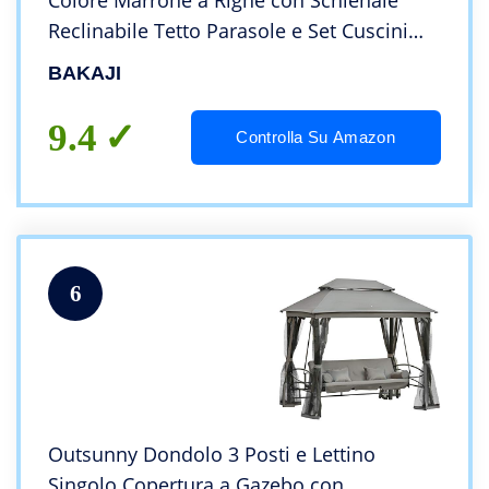
Colore Marrone a Righe con Schienale
Reclinabile Tetto Parasole e Set Cuscini
203 x 115 x h 170 cm
BAKAJI
9.4
Controlla Su Amazon
6
Outsunny Dondolo 3 Posti e Lettino
Singolo Copertura a Gazebo con