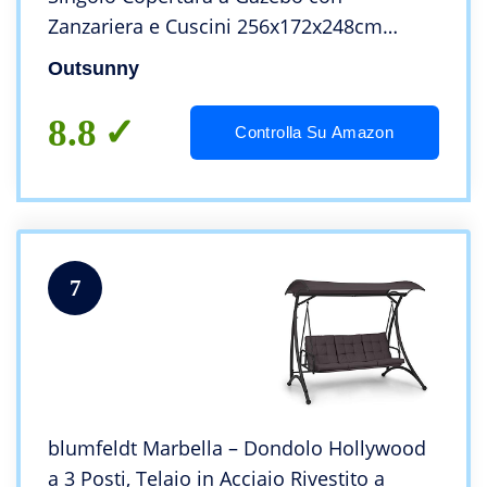
Zanzariera e Cuscini 256x172x248cm
Grigio Scuro
Outsunny
8.8
Controlla Su Amazon
7
blumfeldt Marbella – Dondolo Hollywood
a 3 Posti, Telaio in Acciaio Rivestito a