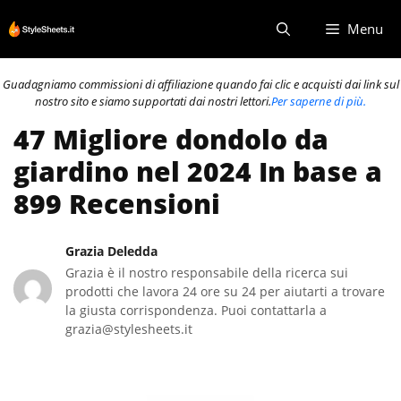
Vai
Menu
al
contenuto
Guadagniamo commissioni di affiliazione quando fai clic e acquisti dai link sul
nostro sito e siamo supportati dai nostri lettori.
Per saperne di più.
47 Migliore dondolo da
giardino nel 2024 In base a
899 Recensioni
Grazia Deledda
Grazia è il nostro responsabile della ricerca sui
prodotti che lavora 24 ore su 24 per aiutarti a trovare
la giusta corrispondenza. Puoi contattarla a
grazia@stylesheets.it