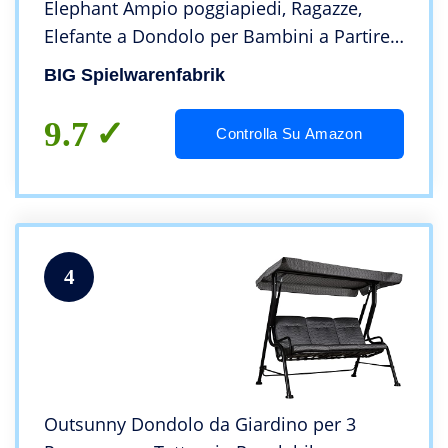
Elephant Ampio poggiapiedi, Ragazze,
Elefante a Dondolo per Bambini a Partire
da 1 Anno, Grigio, Colore Azzurro,
BIG Spielwarenfabrik
800056787
9.7
Controlla Su Amazon
4
Outsunny Dondolo da Giardino per 3