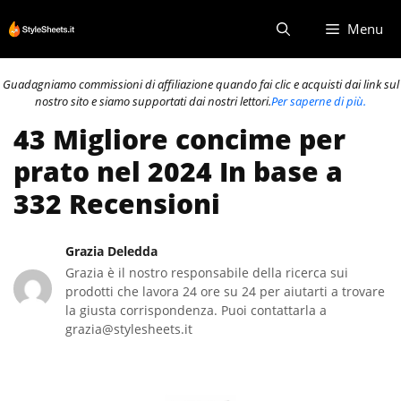
Vai
Menu
al
contenuto
Guadagniamo commissioni di affiliazione quando fai clic e acquisti dai link sul
nostro sito e siamo supportati dai nostri lettori.
Per saperne di più.
43 Migliore concime per
prato nel 2024 In base a
332 Recensioni
Grazia Deledda
Grazia è il nostro responsabile della ricerca sui
prodotti che lavora 24 ore su 24 per aiutarti a trovare
la giusta corrispondenza. Puoi contattarla a
grazia@stylesheets.it