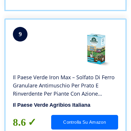
9
Il Paese Verde Iron Max – Solfato Di Ferro
Granulare Antimuschio Per Prato E
Rinverdente Per Piante Con Azione
Acidificante Terreno, Concime Prato
Il Paese Verde Agribios Italiana
Autunno Granulare Ricco Di Ferro,
Magnesio E Zolfo
8.6
Controlla Su Amazon