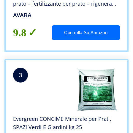
prato – fertilizzante per prato – rigenera
dopo l’estate per una massima resistenza
AVARA
per l`inverno – 70m²
9.8
Controlla Su Amazon
3
Evergreen CONCIME Minerale per Prati,
SPAZI Verdi E Giardini kg 25