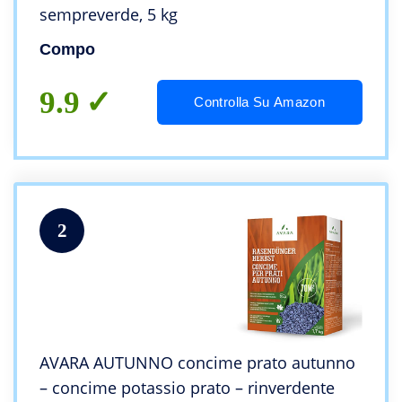
sempreverde, 5 kg
Compo
9.9
Controlla Su Amazon
2
AVARA AUTUNNO concime prato autunno
– concime potassio prato – rinverdente