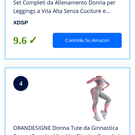
Set Completi da Allenamento Donna per
Leggings a Vita Alta Senza Cuciture e
Reggiseno Elasticizzato Yoga Jogging (Blu
XDSP
3, M)
9.6
Controlla Su Amazon
4
ORANDESIGNE Donna Tute da Ginnastica