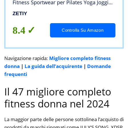
Fitness Sportwear per Pilates Yoga Jogging
Gym Workout Ginnastica
ZETIY
8.4
Controlla Su Amazon
Navigazione rapida:
Migliore completo fitness
donna
|
La guida dell’acquirente
|
Domande
frequenti
Il 47 migliore completo
fitness donna nel 2024
La maggior parte delle persone sottolinea l’acquisto di
prodotti da marchi rinomati come JULY’S SONG, XDSP,