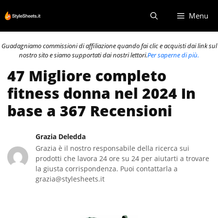
Vai
Menu
al
contenuto
Guadagniamo commissioni di affiliazione quando fai clic e acquisti dai link sul
nostro sito e siamo supportati dai nostri lettori.
Per saperne di più.
47 Migliore completo
fitness donna nel 2024 In
base a 367 Recensioni
Grazia Deledda
Grazia è il nostro responsabile della ricerca sui
prodotti che lavora 24 ore su 24 per aiutarti a trovare
la giusta corrispondenza. Puoi contattarla a
grazia@stylesheets.it