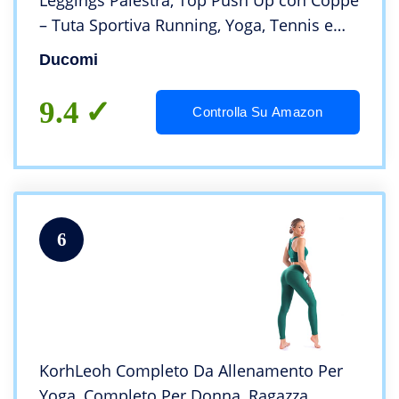
Leggings Palestra, Top Push Up con Coppe
– Tuta Sportiva Running, Yoga, Tennis e
Palestra – Kit Leggins Snellente e
Ducomi
Reggiseno Sportivo Allenamento
(Lavender, M)
9.4
Controlla Su Amazon
6
KorhLeoh Completo Da Allenamento Per
Yoga, Completo Per Donna, Ragazza,