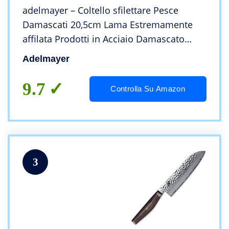
adelmayer – Coltello sfilettare Pesce
Damascati 20,5cm Lama Estremamente
affilata Prodotti in Acciaio Damascato
Giapponese con Manico in Noce e Panno
Adelmayer
Scamosciato
9.7
Controlla Su Amazon
3