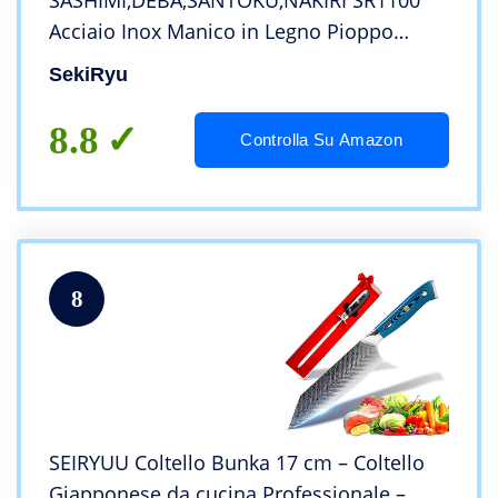
SASHIMI,DEBA,SANTOKU,NAKIRI SR1100
Acciaio Inox Manico in Legno Pioppo
Lame 21cm,15 cm, 16.5 cm, 16.5 cm
SekiRyu
8.8
Controlla Su Amazon
8
SEIRYUU Coltello Bunka 17 cm – Coltello
Giapponese da cucina Professionale –