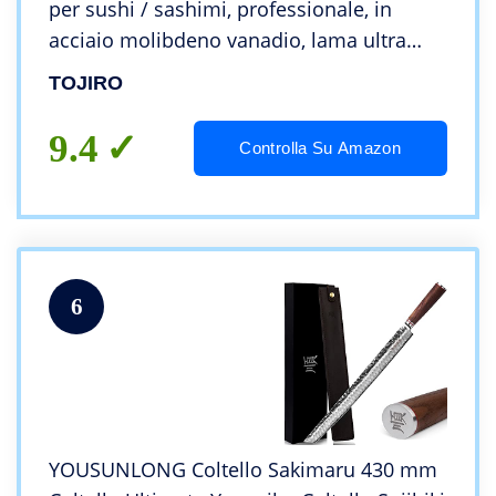
per sushi / sashimi, professionale, in
acciaio molibdeno vanadio, lama ultra
affilata, manico in legno Yanagiba 24 cm
TOJIRO
9.4
Controlla Su Amazon
6
YOUSUNLONG Coltello Sakimaru 430 mm