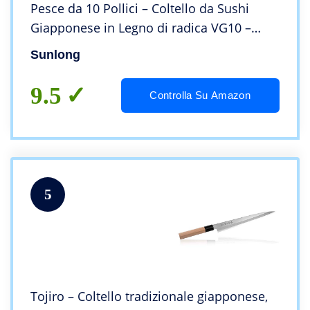
Pesce da 10 Pollici – Coltello da Sushi
Giapponese in Legno di radica VG10 –
Fodero in Noce con Borsa per Coltello in
Sunlong
Flanella
9.5
Controlla Su Amazon
5
Tojiro – Coltello tradizionale giapponese,