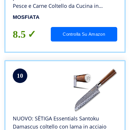
Pesce e Carne Coltello da Cucina in
Acciaio Inossidabile con Affilacoltelli,
MOSFiATA
Protezione per Le Dita e Copricoltello
8.5
Controlla Su Amazon
10
NUOVO: SËTIGA Essentials Santoku
Damascus coltello con lama in acciaio