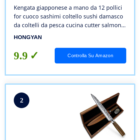
Kengata giapponese a mano da 12 pollici
for cuoco sashimi coltello sushi damasco
da coltelli da pesca cucina cutter salmone
(Color : A/Green, Kitchen Knife Size : 12
HONGYAN
inch)
9.9
Controlla Su Amazon
2