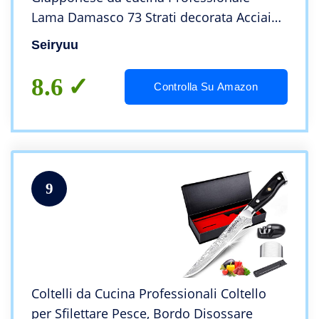
Lama Damasco 73 Strati decorata Acciaio
Inox VG10 – Manico il legno Doppia Testa
Seiryuu
in Acciaio, Asta per Affilatura
8.6
Controlla Su Amazon
9
Coltelli da Cucina Professionali Coltello
per Sfilettare Pesce, Bordo Disossare