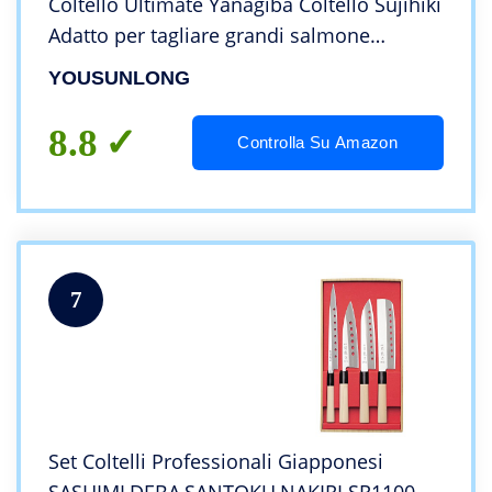
Coltello Ultimate Yanagiba Coltello Sujihiki
Adatto per tagliare grandi salmone
Maguro Tonno – Manico in noce naturale
YOUSUNLONG
con fodero in pelle Confezione regalo
8.8
Controlla Su Amazon
7
Set Coltelli Professionali Giapponesi