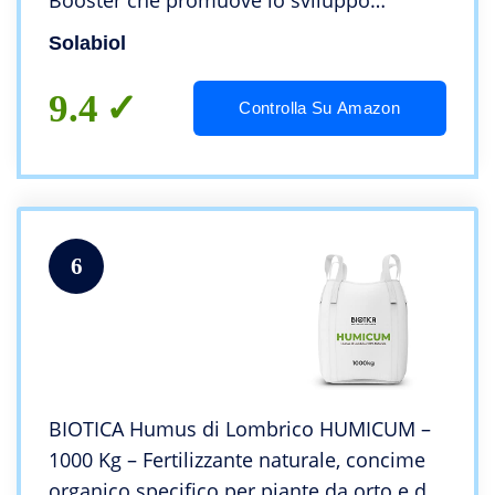
Booster che promuove lo sviluppo
radicale per avere fino al 50% di raccolto
Solabiol
in più e 100% di fioriture in più 25 Kg
9.4
Controlla Su Amazon
6
BIOTICA Humus di Lombrico HUMICUM –
1000 Kg – Fertilizzante naturale, concime
organico specifico per piante da orto e da