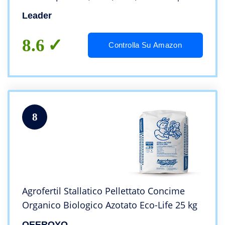
Humus di Origine Animale Alta Qualità
Leader
8.6
Controlla Su Amazon
8
Agrofertil Stallatico Pellettato Concime
Organico Biologico Azotato Eco-Life 25 kg
QEEROYO