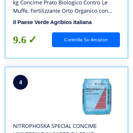
kg Concime Prato Biologico Contro Le
Muffe. Fertilizzante Orto Organico con
Stallatico Contro Funghi E Marciumi.
Il Paese Verde Agribios Italiana
Rivitalizza E Rende più Fertile Il Terreno
9.6
Controlla Su Amazon
4
NITROPHOSKA SPECIAL CONCIME