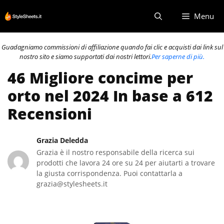
Vai
Menu
al
contenuto
Guadagniamo commissioni di affiliazione quando fai clic e acquisti dai link sul
nostro sito e siamo supportati dai nostri lettori.
Per saperne di più.
46 Migliore concime per
orto nel 2024 In base a 612
Recensioni
Grazia Deledda
Grazia è il nostro responsabile della ricerca sui
prodotti che lavora 24 ore su 24 per aiutarti a trovare
la giusta corrispondenza. Puoi contattarla a
grazia@stylesheets.it