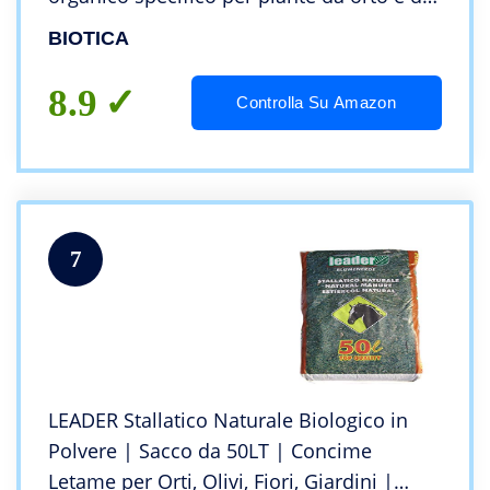
frutto, ammendante selezionato da
BIOTICA
stallatico biologico maturo
8.9
Controlla Su Amazon
7
LEADER Stallatico Naturale Biologico in
Polvere | Sacco da 50LT | Concime
Letame per Orti, Olivi, Fiori, Giardini |