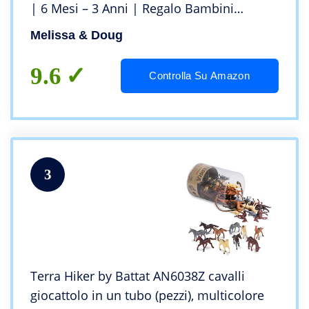
| 6 Mesi – 3 Anni | Regalo Bambini
Bambine
Melissa & Doug
9.6
Controlla Su Amazon
3
Terra Hiker by Battat AN6038Z cavalli
giocattolo in un tubo (pezzi), multicolore