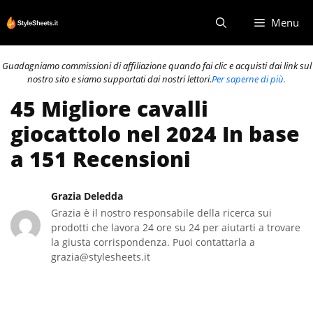
Vai
Menu
al
contenuto
Guadagniamo commissioni di affiliazione quando fai clic e acquisti dai link sul
nostro sito e siamo supportati dai nostri lettori.
Per saperne di più.
45 Migliore cavalli
giocattolo nel 2024 In base
a 151 Recensioni
Grazia Deledda
Grazia è il nostro responsabile della ricerca sui
prodotti che lavora 24 ore su 24 per aiutarti a trovare
la giusta corrispondenza. Puoi contattarla a
grazia@stylesheets.it