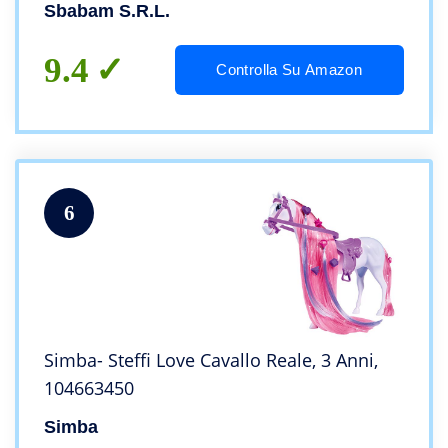
Sbabam S.r.l.
9.4
Controlla Su Amazon
6
Simba- Steffi Love Cavallo Reale, 3 Anni,
104663450
Simba