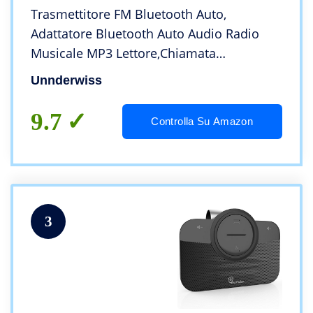
Trasmettitore FM Bluetooth Auto,
Adattatore Bluetooth Auto Audio Radio
Musicale MP3 Lettore,Chiamata
Vivavoce,Caricabatteria Auto,con 2 USB
Unnderwiss
Port 5V/3.1A & 1A,Supporto Carta TF &
Chiavetta USB
9.7
Controlla Su Amazon
3