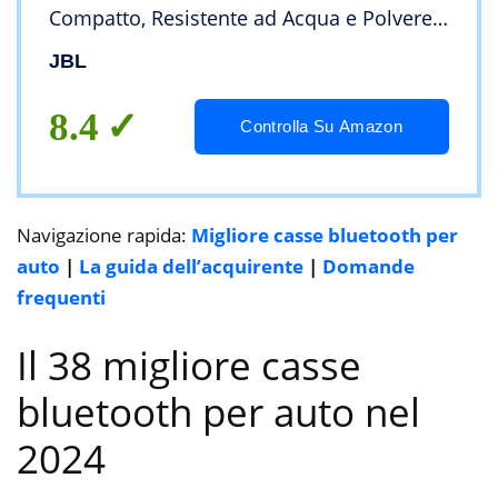
Compatto, Resistente ad Acqua e Polvere
IPX67, fino a 5 h di Autonomia, USB, Rosso
JBL
8.4
Controlla Su Amazon
Navigazione rapida:
Migliore casse bluetooth per
auto
|
La guida dell’acquirente
|
Domande
frequenti
Il 38 migliore casse
bluetooth per auto nel
2024