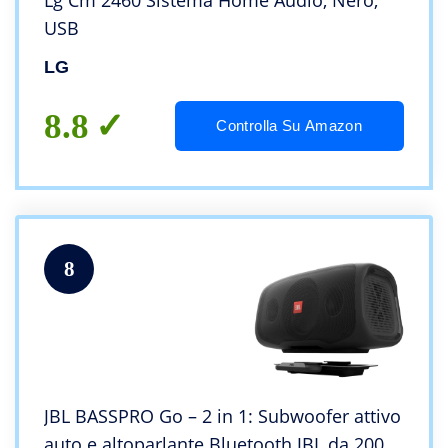
Lg Cm 2460 Sistema Home Audio, Nero,
USB
LG
8.8
Controlla Su Amazon
8
JBL BASSPRO Go – 2 in 1: Subwoofer attivo
auto e altoparlante Bluetooth JBL da 200