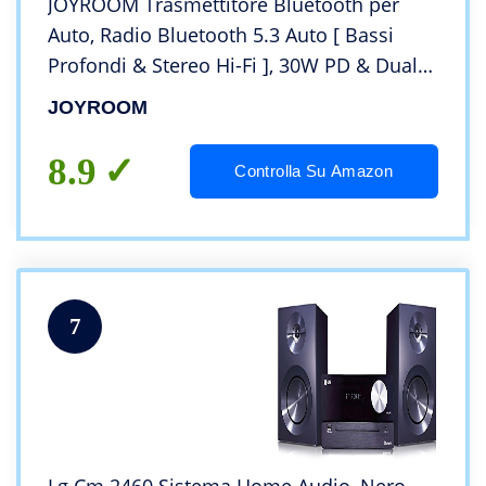
JOYROOM Trasmettitore Bluetooth per
Auto, Radio Bluetooth 5.3 Auto [ Bassi
Profondi & Stereo Hi-Fi ], 30W PD & Dual
18W QC 3.0 Adattatore Bluetooth Auto,
JOYROOM
Chiamata Vivavoce, Supportare Aux &
Scheda TF
8.9
Controlla Su Amazon
7