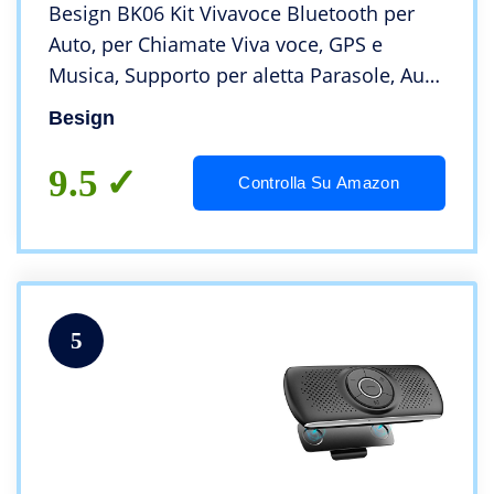
Besign BK06 Kit Vivavoce Bluetooth per
Auto, per Chiamate Viva voce, GPS e
Musica, Supporto per aletta Parasole, Auto
Accensione, con altoparlante potente da 2
Besign
X 2W, Connettività Dual Link
9.5
Controlla Su Amazon
5