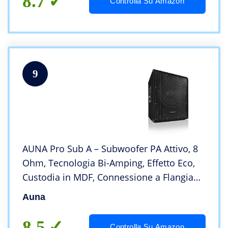
8.7
Controlla Su Amazon
9
AUNA Pro Sub A – Subwoofer PA Attivo, 8
Ohm, Tecnologia Bi-Amping, Effetto Eco,
Custodia in MDF, Connessione a Flangia
Integrata, Nero, 15″ (38 cm), 600 Watt
Auna
8.5
Controlla Su Amazon