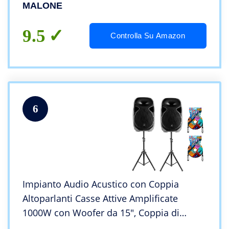
bande, Quattro ingressi microfono)
MALONE
9.5
Controlla Su Amazon
6
Impianto Audio Acustico con Coppia
Altoparlanti Casse Attive Amplificate
1000W con Woofer da 15″, Coppia di
Stativi Aste e 2 Cavi XLR da 6 mt.