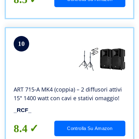
10
ART 715-A MK4 (coppia) – 2 diffusori attivi
15″ 1400 watt con cavi e stativi omaggio!
_RCF_
8.4
Controlla Su Amazon