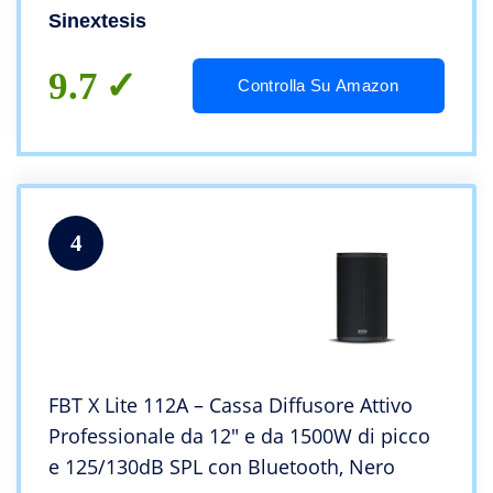
XLR da 6 mt.
Sinextesis
9.7
Controlla Su Amazon
4
FBT X Lite 112A – Cassa Diffusore Attivo
Professionale da 12″ e da 1500W di picco
e 125/130dB SPL con Bluetooth, Nero