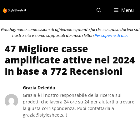
Vai
Menu
al
contenuto
Guadagniamo commissioni di affiliazione quando fai clic e acquisti dai link sul
nostro sito e siamo supportati dai nostri lettori.
Per saperne di più.
47 Migliore casse
amplificate attive nel 2024
In base a 772 Recensioni
Grazia Deledda
Grazia è il nostro responsabile della ricerca sui
prodotti che lavora 24 ore su 24 per aiutarti a trovare
la giusta corrispondenza. Puoi contattarla a
grazia@stylesheets.it