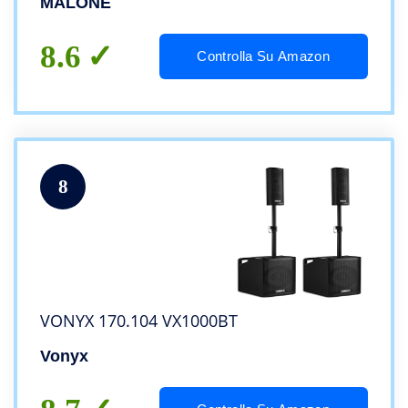
MALONE
montaggio su stativo, Nera
8.6
Controlla Su Amazon
8
VONYX 170.104 VX1000BT
Vonyx