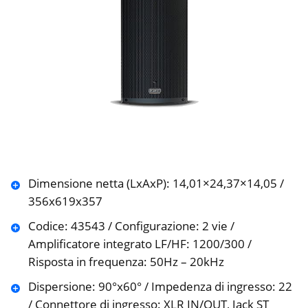
Dimensione netta (LxAxP): 14,01×24,37×14,05 /
356x619x357
Codice: 43543 / Configurazione: 2 vie /
Amplificatore integrato LF/HF: 1200/300 /
Risposta in frequenza: 50Hz – 20kHz
Dispersione: 90°x60° / Impedenza di ingresso: 22
/ Connettore di ingresso: XLR IN/OUT, Jack ST