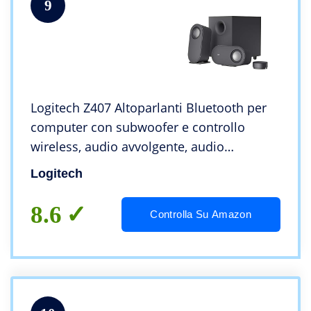
9
Logitech Z407 Altoparlanti Bluetooth per
computer con subwoofer e controllo
wireless, audio avvolgente, audio
premium con ingressi multipli,
Logitech
altoparlanti USB – Nero
8.6
Controlla Su Amazon