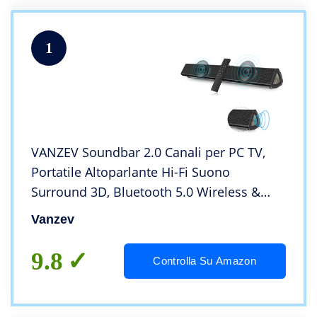
1
VANZEV Soundbar 2.0 Canali per PC TV,
Portatile Altoparlante Hi-Fi Suono
Surround 3D, Bluetooth 5.0 Wireless &
Cablata Compatibile TV/Cellulare/PC per
Vanzev
Casa/Bar, Supporto [Coaxia, AUX, Chiavetta
USB]
9.8
Controlla Su Amazon