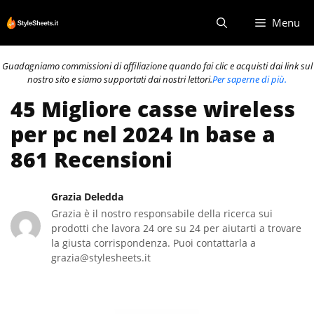
Vai
Menu
al
contenuto
Guadagniamo commissioni di affiliazione quando fai clic e acquisti dai link sul
nostro sito e siamo supportati dai nostri lettori.
Per saperne di più.
45 Migliore casse wireless
per pc nel 2024 In base a
861 Recensioni
Grazia Deledda
Grazia è il nostro responsabile della ricerca sui
prodotti che lavora 24 ore su 24 per aiutarti a trovare
la giusta corrispondenza. Puoi contattarla a
grazia@stylesheets.it