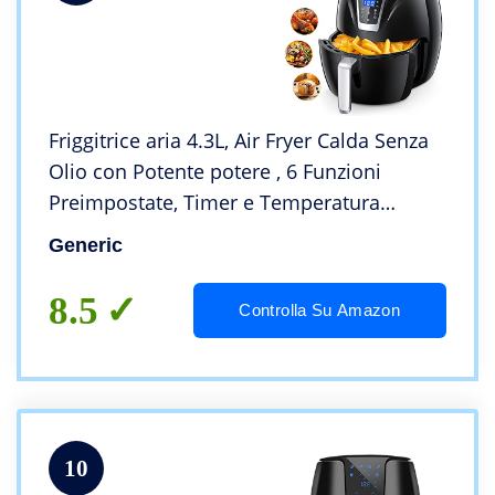
Friggitrice aria 4.3L, Air Fryer Calda Senza
Olio con Potente potere , 6 Funzioni
Preimpostate, Timer e Temperatura
Impostabile,Riscaldamento ad alta
Generic
efficienza a 360 gradi , Senza Plastica BPA
– Nero
8.5
Controlla Su Amazon
10