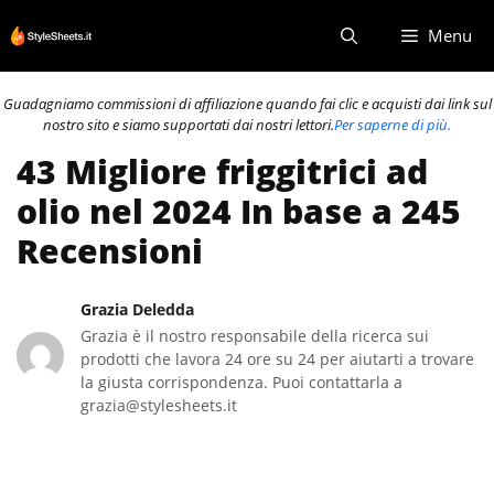
Vai
Menu
al
contenuto
Guadagniamo commissioni di affiliazione quando fai clic e acquisti dai link sul
nostro sito e siamo supportati dai nostri lettori.
Per saperne di più.
43 Migliore friggitrici ad
olio nel 2024 In base a 245
Recensioni
Grazia Deledda
Grazia è il nostro responsabile della ricerca sui
prodotti che lavora 24 ore su 24 per aiutarti a trovare
la giusta corrispondenza. Puoi contattarla a
grazia@stylesheets.it