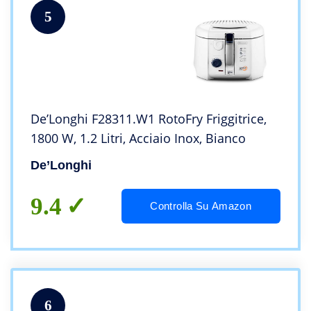
5
De’Longhi F28311.W1 RotoFry Friggitrice,
1800 W, 1.2 Litri, Acciaio Inox, Bianco
De’Longhi
9.4
Controlla Su Amazon
6