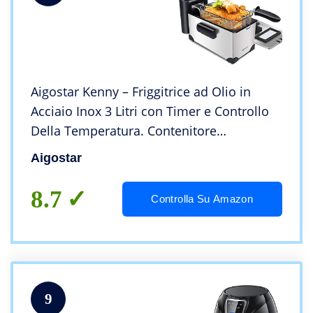
Aigostar Kenny – Friggitrice ad Olio in
Acciaio Inox 3 Litri con Timer e Controllo
Della Temperatura. Contenitore
Rimovibile, Coperchio di Visualizzazione e
Aigostar
Cestello per Friggere con Ganci. 2200 W
8.7
Controlla Su Amazon
9