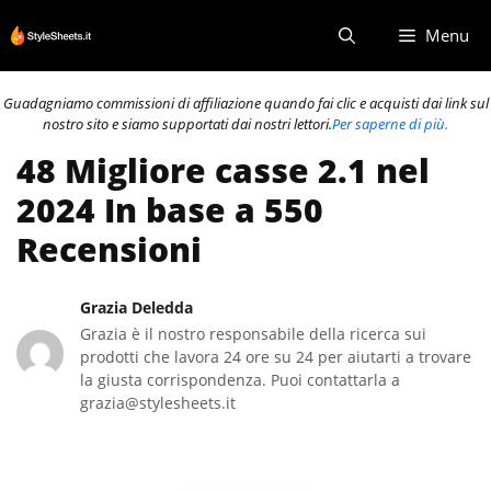
Vai
Menu
al
contenuto
Guadagniamo commissioni di affiliazione quando fai clic e acquisti dai link sul
nostro sito e siamo supportati dai nostri lettori.
Per saperne di più.
48 Migliore casse 2.1 nel
2024 In base a 550
Recensioni
Grazia Deledda
Grazia è il nostro responsabile della ricerca sui
prodotti che lavora 24 ore su 24 per aiutarti a trovare
la giusta corrispondenza. Puoi contattarla a
grazia@stylesheets.it