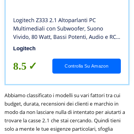
Logitech Z333 2.1 Altoparlanti PC
Multimediali con Subwoofer, Suono
Vivido, 80 Watt, Bassi ‎Potenti, Audio e RCA
3.5 mm, Multi-Dispositivo, Presa UK,
Logitech
PC/PS4/Xbox/TV/Smartphone/Tablet/Letto
re ‎Musicale
8.5
Controlla Su Amazon
Abbiamo classificato i modelli su vari fattori tra cui
budget, durata, recensioni dei clienti e marchio in
modo da non lasciare nulla di intentato per aiutarti a
trovare la casse 2.1 che stai cercando. Quindi tieni
solo a mente le tue esigenze particolari, sfoglia