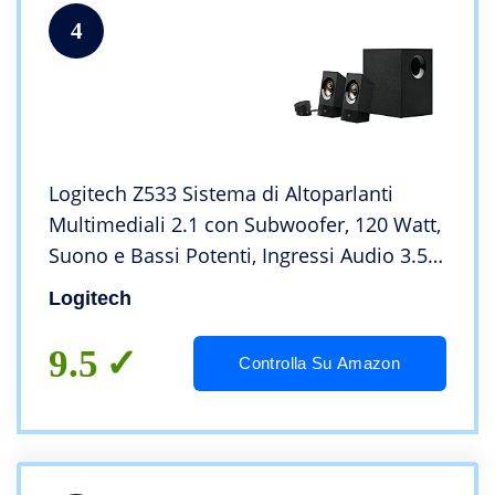
4
Logitech Z533 Sistema di Altoparlanti
Multimediali 2.1 con Subwoofer, 120 Watt,
Suono e Bassi Potenti, Ingressi Audio 3.5
mm e RCA , Presa EU/IT,
Logitech
PC/PS4/Xbox/TV/Smartphone/Tablet/Letto
re Musicale
9.5
Controlla Su Amazon