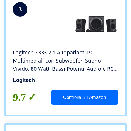
3
Logitech Z333 2.1 Altoparlanti PC
Multimediali con Subwoofer, Suono
Vivido, 80 Watt, Bassi ‎Potenti, Audio e RCA
3.5 mm, Presa EU/IT,
Logitech
PC/PS4/Xbox/TV/Smartphone/Tablet/Letto
re ‎Musicale
9.7
Controlla Su Amazon