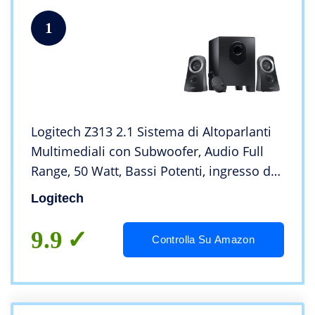
1
Logitech Z313 2.1 Sistema di Altoparlanti
Multimediali con Subwoofer, Audio Full
Range, 50 Watt, Bassi Potenti, ingresso da
3,5 mm , ‎Presa EU/IT,
Logitech
PC/PS4/Xbox/TV/Smartphone/Tablet
9.9
Controlla Su Amazon