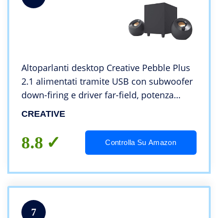
Altoparlanti desktop Creative Pebble Plus
2.1 alimentati tramite USB con subwoofer
down-firing e driver far-field, potenza
totale fino a 8 W RMS per PC e portatili
CREATIVE
(Nero)
8.8
Controlla Su Amazon
7