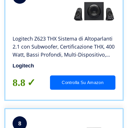
Logitech Z623 THX Sistema di Altoparlanti
2.1 con Subwoofer, Certificazione THX, 400
Watt, Bassi ‎Profondi, Multi-Dispositivo,
Porta 3.5 mm e RCA, Presa EU/IT,
Logitech
PC/PS4/Xbox/DVD/TV/Smartphone/Tablet
8.8
Controlla Su Amazon
8