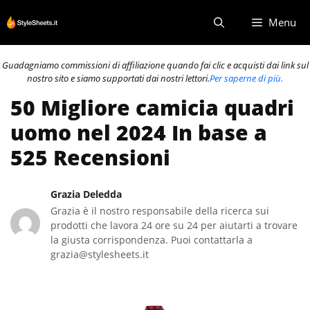
Vai
Menu
al
contenuto
Guadagniamo commissioni di affiliazione quando fai clic e acquisti dai link sul
nostro sito e siamo supportati dai nostri lettori.
Per saperne di più.
50 Migliore camicia quadri
uomo nel 2024 In base a
525 Recensioni
Grazia Deledda
Grazia è il nostro responsabile della ricerca sui
prodotti che lavora 24 ore su 24 per aiutarti a trovare
la giusta corrispondenza. Puoi contattarla a
grazia@stylesheets.it