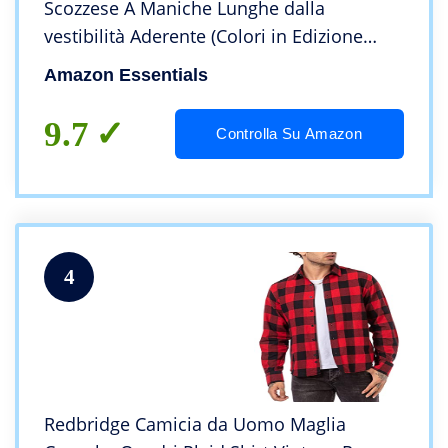
Scozzese A Maniche Lunghe dalla
vestibilità Aderente (Colori in Edizione
Limitata) Uomo, Navy/Orange, Large Plaid,
Amazon Essentials
L
9.7
Controlla Su Amazon
4
Redbridge Camicia da Uomo Maglia