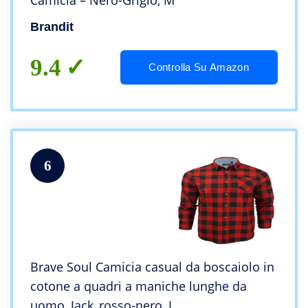
Camicia – Nero-Grigio, M
Brandit
9.4
Controlla Su Amazon
6
Brave Soul Camicia casual da boscaiolo in
cotone a quadri a maniche lunghe da
uomo, Jack_rosso-nero, L