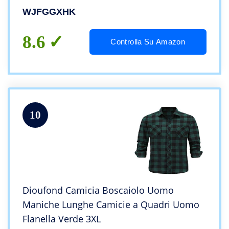
Streetwear Inverno Uomo Top Tasca Sul
WJFGGXHK
Petto Uomo Rosso Top Viaggi Di Piacere,
M
8.6
Controlla Su Amazon
10
Dioufond Camicia Boscaiolo Uomo
Maniche Lunghe Camicie a Quadri Uomo
Flanella Verde 3XL