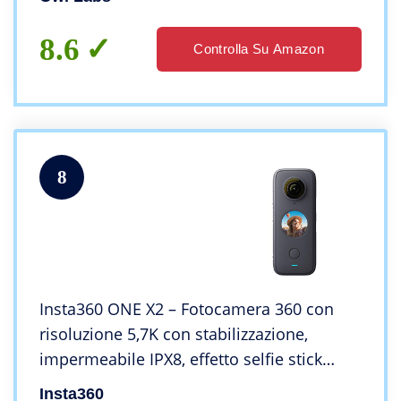
equalizzazione rumore), Grigio
8.6
Controlla Su Amazon
8
Insta360 ONE X2 – Fotocamera 360 con
risoluzione 5,7K con stabilizzazione,
impermeabile IPX8, effetto selfie stick
invisibile, touch screen, editing IA,
Insta360