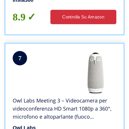
Insta360
anche con poca luce, resiste all’acqua
8.9
Controlla Su Amazon
7
Owl Labs Meeting 3 – Videocamera per
videoconferenza HD Smart 1080p a 360°,
microfono e altoparlante (fuoco
automatico altoparlante, Smart Zoom,
Owl Labs