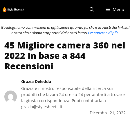
Vai
Menu
al
contenuto
Guadagniamo commissioni di affiliazione quando fai clic e acquisti dai link sul
nostro sito e siamo supportati dai nostri lettori.
Per saperne di più.
45 Migliore camera 360 nel
2022 In base a 844
Recensioni
Grazia Deledda
Grazia è il nostro responsabile della ricerca sui
prodotti che lavora 24 ore su 24 per aiutarti a trovare
la giusta corrispondenza. Puoi contattarla a
grazia@stylesheets.it
Dicembre 21, 2022