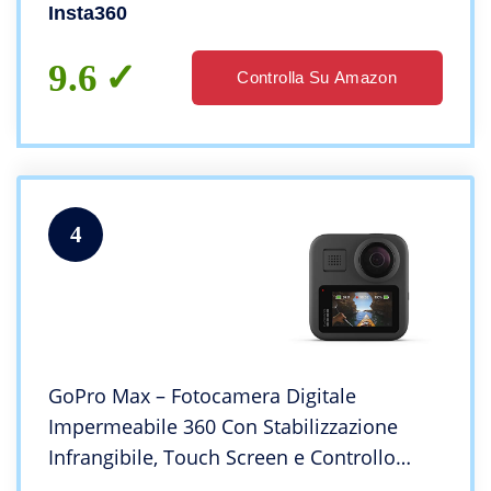
selfie stick invisibile, touch screen, editing
Insta360
IA, Controllo Vocale
9.6
Controlla Su Amazon
4
GoPro Max – Fotocamera Digitale
Impermeabile 360 ​​Con Stabilizzazione
Infrangibile, Touch Screen e Controllo
Vocale – Streaming Live Hd, Nero