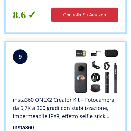
Controllo Vocale
8.6
Controlla Su Amazon
9
insta360 ONEX2 Creator Kit – Fotocamera
da 5,7K a 360 gradi con stabilizzazione,
impermeabile IPX8, effetto selfie stick
invisibile, touch screen, modifica AI,
Insta360