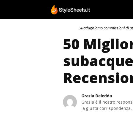
Vai
al
contenuto
Guadagniamo commissioni di affili
50 Miglio
subacquei
Recensio
Grazia Deledda
Grazia è il nostro responsa
la giusta corrispondenza. 