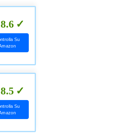
8.6
ntrolla Su
Amazon
8.5
ntrolla Su
Amazon