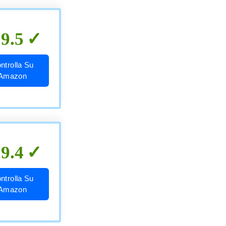
9.5
ntrolla Su
Amazon
9.4
ntrolla Su
Amazon