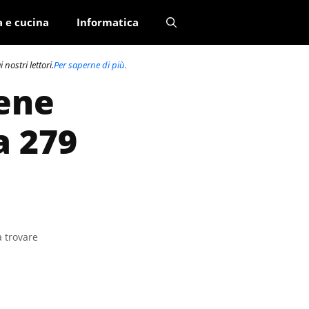
a e cucina
Informatica
nostri lettori.
Per saperne di più.
rene
a 279
a trovare