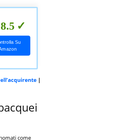
8.5
ntrolla Su
Amazon
ell’acquirente
|
ubacquei
rinomati come