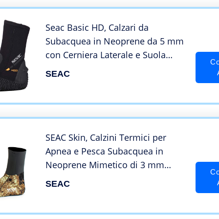
Seac Basic HD, Calzari da
Subacquea in Neoprene da 5 mm
con Cerniera Laterale e Suola
Co
Semi Rigida
SEAC
SEAC Skin, Calzini Termici per
Apnea e Pesca Subacquea in
Neoprene Mimetico di 3 mm
Co
Unisex Adulto, Camo Marrone, M
SEAC