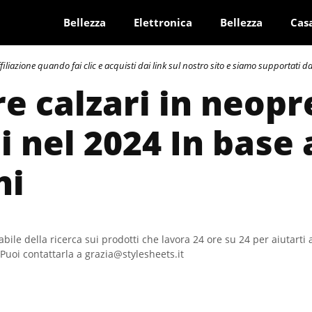
Bellezza
Elettronica
Bellezza
Cas
azione quando fai clic e acquisti dai link sul nostro sito e siamo supportati dai 
re calzari in neop
 nel 2024 In base 
ni
bile della ricerca sui prodotti che lavora 24 ore su 24 per aiutarti 
Puoi contattarla a grazia@stylesheets.it