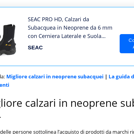
SEAC PRO HD, Calzari da
Subacquea in Neoprene da 6 mm
con Cerniera Laterale e Suola
Co
Rigida in Gomma Unisex-Adult,
SEAC
Nero, 3XL
da:
Migliore calzari in neoprene subacquei
|
La guida d
enti
gliore calzari in neoprene s
4
delle persone sottolinea l’acquisto di prodotti da marchi 