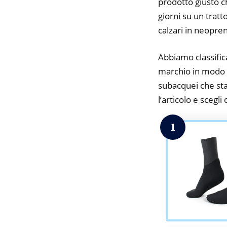
prodotto giusto c
giorni su un tratt
calzari in neopre
Abbiamo classifica
marchio in modo da
subacquei che stai
l’articolo e scegli
1