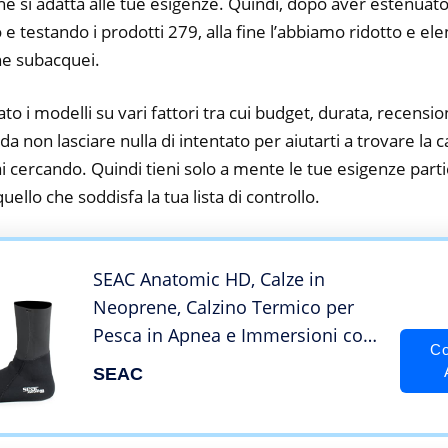
he si adatta alle tue esigenze. Quindi, dopo aver estenuato
o e testando i prodotti 279, alla fine l’abbiamo ridotto e el
ne subacquei.
to i modelli su vari fattori tra cui budget, durata, recension
 non lasciare nulla di intentato per aiutarti a trovare la 
 cercando. Quindi tieni solo a mente le tue esigenze partic
 quello che soddisfa la tua lista di controllo.
SEAC Anatomic HD, Calze in
Neoprene, Calzino Termico per
Pesca in Apnea e Immersioni con
Co
Pinne da Subacquea Unisex
SEAC
Adulto, Nero, L