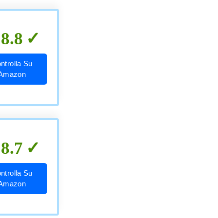
8.8
ntrolla Su
Amazon
8.7
ntrolla Su
Amazon