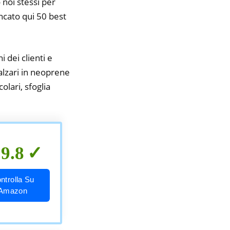
 noi stessi per
encato qui 50 best
i dei clienti e
calzari in neoprene
olari, sfoglia
9.8
ntrolla Su
Amazon