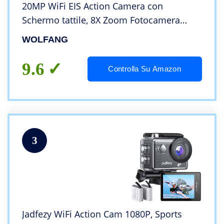
20MP WiFi EIS Action Camera con
Schermo tattile, 8X Zoom Fotocamera
Impermeabile 40M Subacquea
WOLFANG
Videocamera, Mic Esterno, Telecomando
2x1350mAh Batterie e Accessori
9.6
Controlla Su Amazon
3
Jadfezy WiFi Action Cam 1080P, Sports