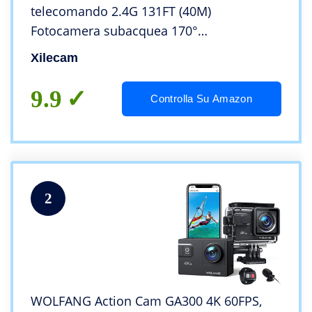
telecomando 2.4G 131FT (40M)
Fotocamera subacquea 170°
Grandangolare Videocamere subacquee 2
Xilecam
* 1350mAh Batteria e macchina
fotografica subacquea Kit Accessori
9.9
Controlla Su Amazon
2
WOLFANG Action Cam GA300 4K 60FPS,