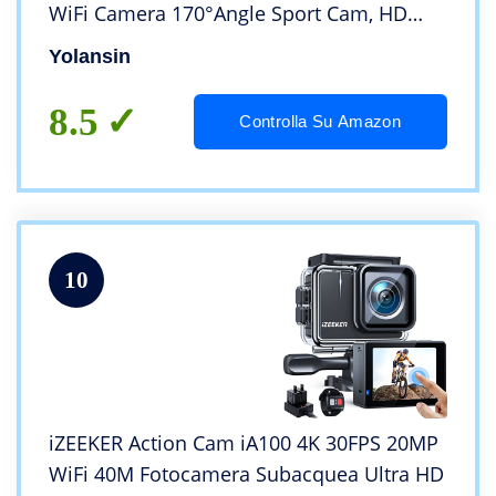
WiFi Camera 170°Angle Sport Cam, HD
20MP Videocamera con 2.4G
Yolansin
Telecomando 2 Batterie e kit di Accessori
Casco
8.5
Controlla Su Amazon
10
iZEEKER Action Cam iA100 4K 30FPS 20MP
WiFi 40M Fotocamera Subacquea Ultra HD