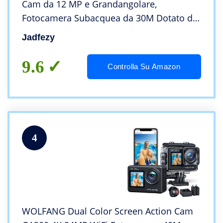
Cam da 12 MP e Grandangolare,
Fotocamera Subacquea da 30M Dotato di
2×1050 mAh Batteries di Grande Capacità
Jadfezy
e Accessori di Montaggio per Casco e
Bicicletta, ecc.
9.6
Controlla Su Amazon
4
WOLFANG Dual Color Screen Action Cam