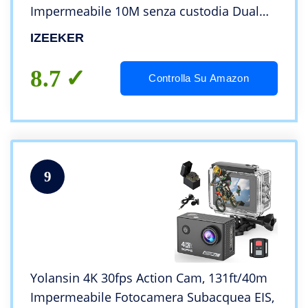
Impermeabile 10M senza custodia Dual
Screen Vlog Helmet Camera (telecomando,
IZEEKER
2 batterie da 1350 mAh e kit di accessori)
8.7
Controlla Su Amazon
9
Yolansin 4K 30fps Action Cam, 131ft/40m
Impermeabile Fotocamera Subacquea EIS,