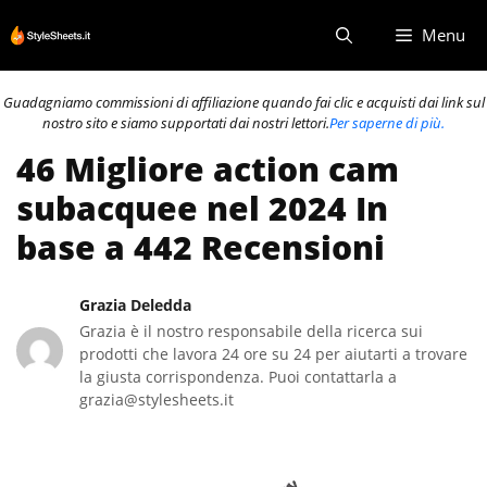
Vai
Menu
al
contenuto
Guadagniamo commissioni di affiliazione quando fai clic e acquisti dai link sul
nostro sito e siamo supportati dai nostri lettori.
Per saperne di più.
46 Migliore action cam
subacquee nel 2024 In
base a 442 Recensioni
Grazia Deledda
Grazia è il nostro responsabile della ricerca sui
prodotti che lavora 24 ore su 24 per aiutarti a trovare
la giusta corrispondenza. Puoi contattarla a
grazia@stylesheets.it