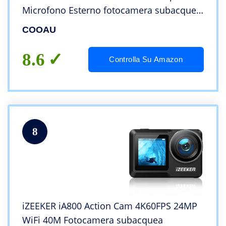
Microfono Esterno fotocamera subacquea
40M con Telecomando EIS Stabilizzazione
COOAU
action camera 170° 2 Batterie
1350mAh/Accessori
8.6
Controlla Su Amazon
8
iZEEKER iA800 Action Cam 4K60FPS 24MP
WiFi 40M Fotocamera subacquea