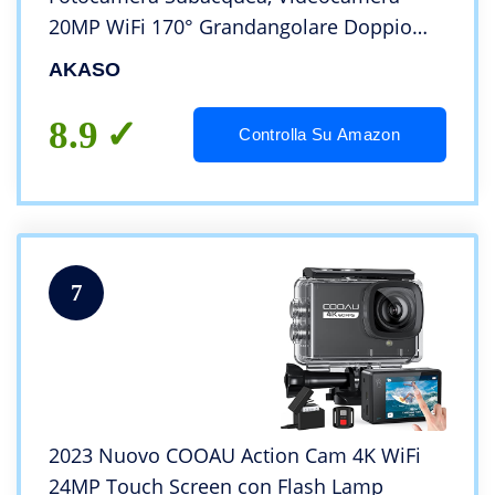
20MP WiFi 170° Grandangolare Doppio
Schermo EIS Stabilizzazione, Touch Screen,
AKASO
5x Zoom, 2x1350mAh Batterie, Kits di
Accessori
8.9
Controlla Su Amazon
7
2023 Nuovo COOAU Action Cam 4K WiFi
24MP Touch Screen con Flash Lamp