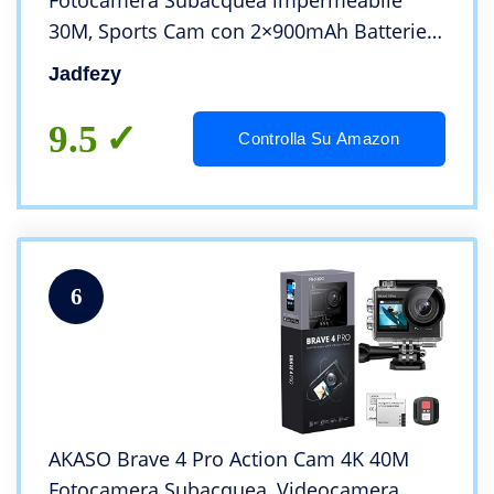
Fotocamera Subacquea impermeabile
30M, Sports Cam con 2×900mAh Batterie
Ricaricabili e Kit Accessori
Jadfezy
9.5
Controlla Su Amazon
6
AKASO Brave 4 Pro Action Cam 4K 40M
Fotocamera Subacquea, Videocamera