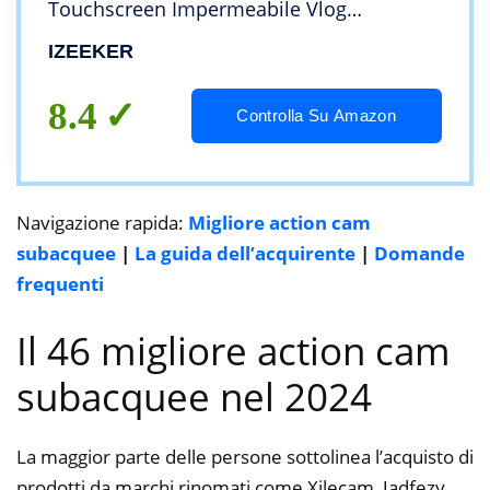
Touchscreen Impermeabile Vlog
Videocamera per Casco da Bici
IZEEKER
(Telecomando, 2x1050mAh Kit di Ricarica
e Vari Accessori)
8.4
Controlla Su Amazon
Navigazione rapida:
Migliore action cam
subacquee
|
La guida dell’acquirente
|
Domande
frequenti
Il 46 migliore action cam
subacquee nel 2024
La maggior parte delle persone sottolinea l’acquisto di
prodotti da marchi rinomati come Xilecam, Jadfezy,