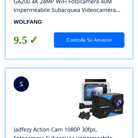
GA200 4K 24MP WiFi Fotocamera 40M
Impermeabile Subacquea Videocamera
Casco Anti-Shock con Telecomando 2.4G,
WOLFANG
Caricabatterie, Batterie 2x1050mAh e
Accessori
9.5
Controlla Su Amazon
5
Jadfezy Action Cam 1080P 30fps,