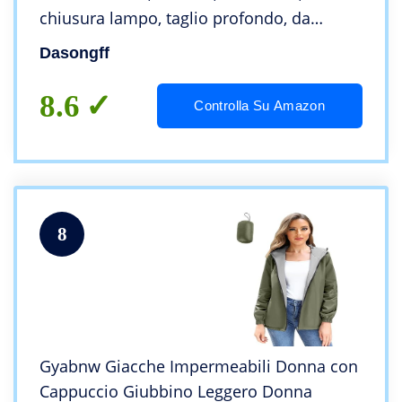
chiusura lampo, taglio profondo, da
donna, chelsea, per autunno e inverno,
Dasongff
stivali alla caviglia
8.6
Controlla Su Amazon
8
Gyabnw Giacche Impermeabili Donna con
Cappuccio Giubbino Leggero Donna