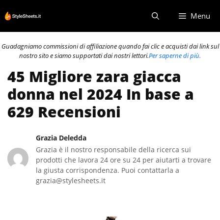
Vai
Menu
al
contenuto
Guadagniamo commissioni di affiliazione quando fai clic e acquisti dai link sul
nostro sito e siamo supportati dai nostri lettori.
Per saperne di più.
45 Migliore zara giacca
donna nel 2024 In base a
629 Recensioni
Grazia Deledda
Grazia è il nostro responsabile della ricerca sui
prodotti che lavora 24 ore su 24 per aiutarti a trovare
la giusta corrispondenza. Puoi contattarla a
grazia@stylesheets.it