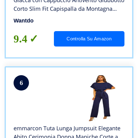
Giacca con Cappuccio Antivento Giubbotto
Corto Slim Fit Capispalla da Montagna
Caldo Invernale Donna Rosso Vino S
Wantdo
9.4
Controlla Su Amazon
6
emmarcon Tuta Lunga Jumpsuit Elegante
Abito Cerimonia Donna Maniche Corte a