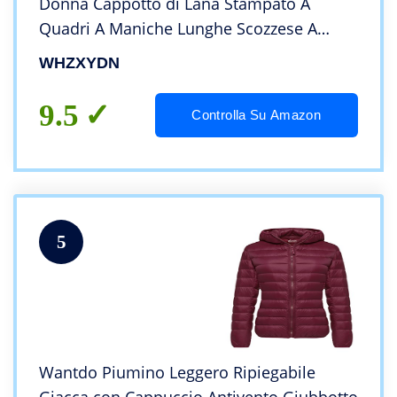
Donna Cappotto di Lana Stampato A
Quadri A Maniche Lunghe Scozzese A
Blocchi di Colore
WHZXYDN
9.5
Controlla Su Amazon
5
Wantdo Piumino Leggero Ripiegabile