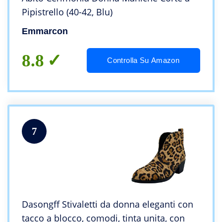
Pipistrello (40-42, Blu)
Emmarcon
8.8
Controlla Su Amazon
7
Dasongff Stivaletti da donna eleganti con
tacco a blocco, comodi, tinta unita, con