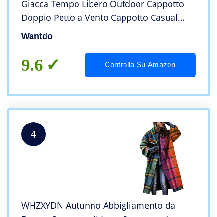
Giacca Tempo Libero Outdoor Cappotto
Doppio Petto a Vento Cappotto Casual
Autunnale Donna Grigio S
Wantdo
9.6
Controlla Su Amazon
4
WHZXYDN Autunno Abbigliamento da