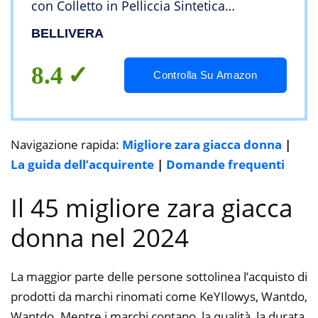
con Colletto in Pelliccia Sintetica
Staccabile e Fodera in Pile con Fodera in
BELLIVERA
Pile per l’Inverno e l’Autunno, Marrone, XXL
8.4
Controlla Su Amazon
Navigazione rapida:
Migliore zara giacca donna
|
La guida dell’acquirente
|
Domande frequenti
Il 45 migliore zara giacca
donna nel 2024
La maggior parte delle persone sottolinea l’acquisto di
prodotti da marchi rinomati come KeYIlowys, Wantdo,
Wantdo. Mentre i marchi contano, la qualità, la durata,