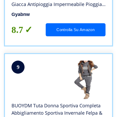
Giacca Antipioggia Impermeabile Pioggia
Cappotto a Vento All’aperto Primaverile
Gyabnw
Estivo Autunno Verde/Grigio, L
8.7
Controlla Su Amazon
9
BUOYDM Tuta Donna Sportiva Completa
Abbigliamento Sportiva Invernale Felpa &