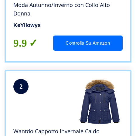
Moda Autunno/Inverno con Collo Alto
Donna
KeYIlowys
9.9
Controlla Su Amazon
2
Wantdo Cappotto Invernale Caldo