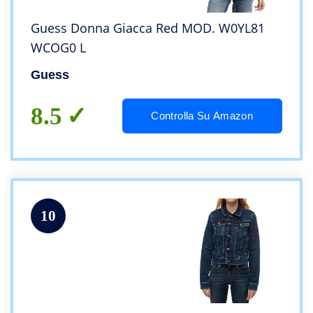
Guess Donna Giacca Red MOD. W0YL81
WCOG0 L
Guess
8.5
Controlla Su Amazon
10