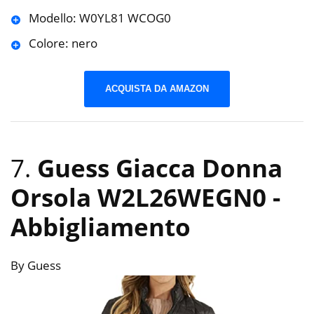
Modello: W0YL81 WCOG0
Colore: nero
ACQUISTA DA AMAZON
7.
Guess Giacca Donna
Orsola W2L26WEGN0
-
Abbigliamento
By Guess