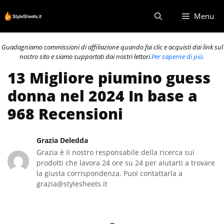
Vai
Menu
al
contenuto
Guadagniamo commissioni di affiliazione quando fai clic e acquisti dai link sul
nostro sito e siamo supportati dai nostri lettori.
Per saperne di più.
13 Migliore piumino guess
donna nel 2024 In base a
968 Recensioni
Grazia Deledda
Grazia è il nostro responsabile della ricerca sui
prodotti che lavora 24 ore su 24 per aiutarti a trovare
la giusta corrispondenza. Puoi contattarla a
grazia@stylesheets.it