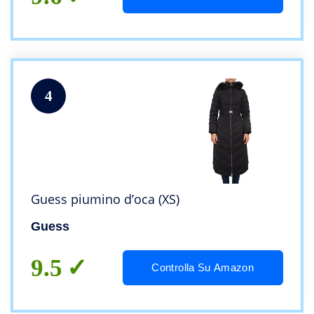
4
Guess piumino d’oca (XS)
Guess
9.5
Controlla Su Amazon