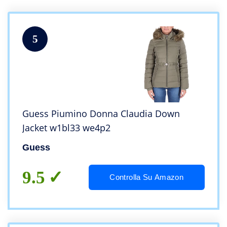
5
Guess Piumino Donna Claudia Down
Jacket w1bl33 we4p2
Guess
9.5
Controlla Su Amazon