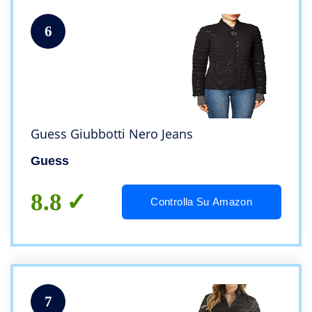
6
Guess Giubbotti Nero Jeans
Guess
8.8
Controlla Su Amazon
7