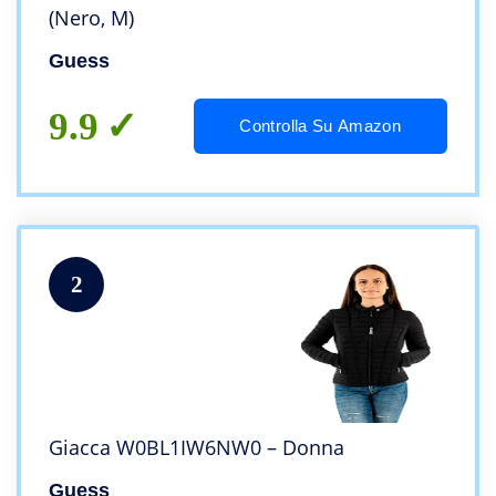
(Nero, M)
Guess
9.9
Controlla Su Amazon
2
Giacca W0BL1IW6NW0 – Donna
Guess