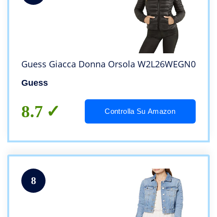
Guess Giacca Donna Orsola W2L26WEGN0
Guess
8.7
Controlla Su Amazon
8