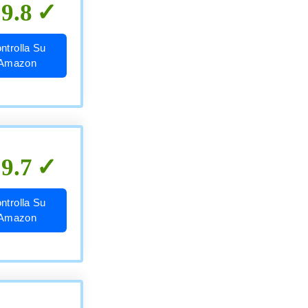
9.8
ntrolla Su
Amazon
9.7
ntrolla Su
Amazon