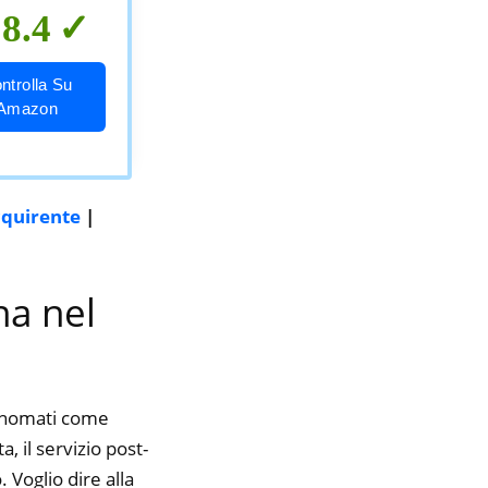
8.4
ntrolla Su
Amazon
cquirente
|
na nel
rinomati come
, il servizio post-
 Voglio dire alla