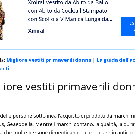
Xmiral Vestito da Abito da Ballo
con Abito da Cocktail Stampato
con Scollo a V Manica Lunga da
Co
Donna (M,Giallo)
Xmiral
da:
Migliore vestiti primaverili donna
|
La guida dell’a
enti
gliore vestiti primaverili don
delle persone sottolinea l’acquisto di prodotti da marchi 
ius, Geagodelia. Mentre i marchi contano, la qualità, la durata
a che molte persone dimenticano di controllare in anticipo.