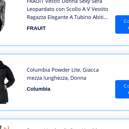
FRAUIT Vestiti Donna Sexy Sera
Leopardato con Scollo A V Vestito
Ragazza Elegante A Tubino Abiti
Co
Eleganti Manica Lunga
FRAUIT
Primaverile Abito Elegante Corto
Bodycon Dress Mini Abiti Corti
Columbia Powder Lite, Giacca
mezza lunghezza, Donna
Co
Columbia