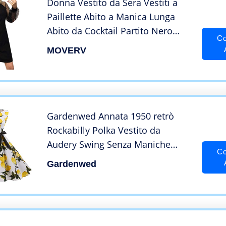
Donna Vestito da Sera Vestiti a
Paillette Abito a Manica Lunga
Abito da Cocktail Partito Nero
Co
Business Dress Abito Vintage
MOVERV
Eleganti Manica Lunga
Gardenwed Annata 1950 retrò
Rockabilly Polka Vestito da
Audery Swing Senza Maniche
Co
Abito da Cocktail Partito Lemon
Gardenwed
Flower L