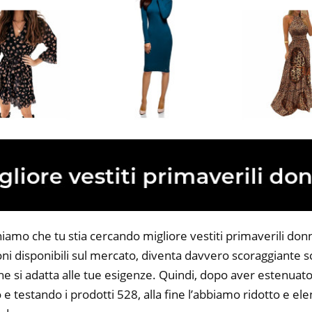
niamo che tu stia cercando migliore vestiti primaverili donn
ni disponibili sul mercato, diventa davvero scoraggiante sc
he si adatta alle tue esigenze. Quindi, dopo aver estenuato
o e testando i prodotti 528, alla fine l’abbiamo ridotto e el