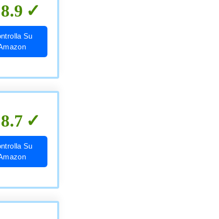
8.9
ntrolla Su
Amazon
8.7
ntrolla Su
Amazon