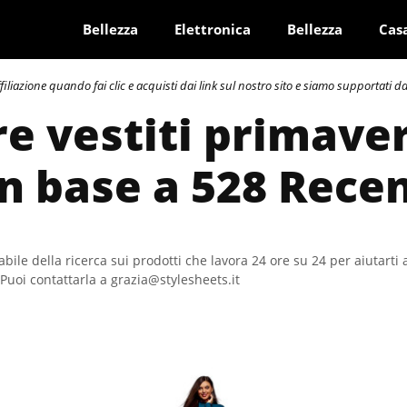
Bellezza
Elettronica
Bellezza
Cas
azione quando fai clic e acquisti dai link sul nostro sito e siamo supportati dai 
re vestiti primave
In base a 528 Rece
bile della ricerca sui prodotti che lavora 24 ore su 24 per aiutarti 
Puoi contattarla a grazia@stylesheets.it