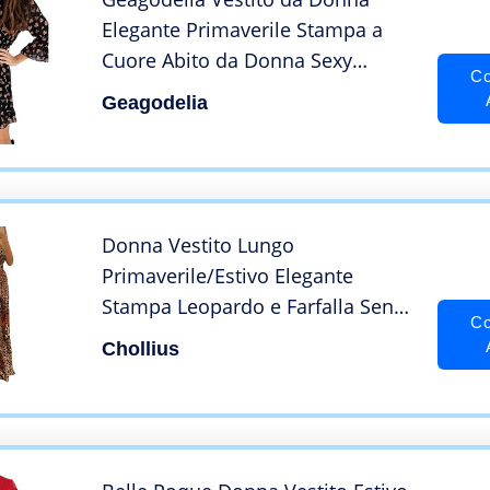
Elegante Primaverile Stampa a
Cuore Abito da Donna Sexy
Co
Maniche Lunghe Scollo a V
Geagodelia
Regalo S-XXL (Rosa, M)
Donna Vestito Lungo
Primaverile/Estivo Elegante
Stampa Leopardo e Farfalla Senza
Co
Manica Scollo all ‘Americana
Chollius
Abito Senza Schienale Siancrato
Sexy Asimmetrico Autunnale
(Farfalla, S)