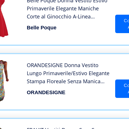
Belle Poque Donna Vestito Estivo
Primaverile Elegante Maniche
Corte al Ginocchio A-Linea
Co
Classico Vintage retrò bp347-1
Belle Poque
XXL
ORANDESIGNE Donna Vestito
Lungo Primaverile/Estivo Elegante
Stampa Floreale Senza Manica
Co
Scollo all ‘Americana Abito Senza
ORANDESIGNE
Schienale Siancrato Sexy
Asimmetrico Autunnale I Giallo 46