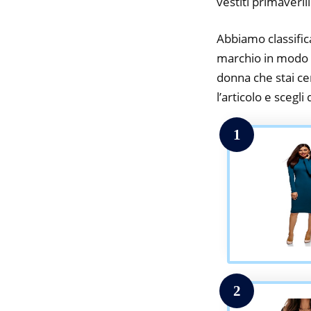
vestiti primaveril
Abbiamo classifica
marchio in modo da
donna che stai cer
l’articolo e scegli
1
2