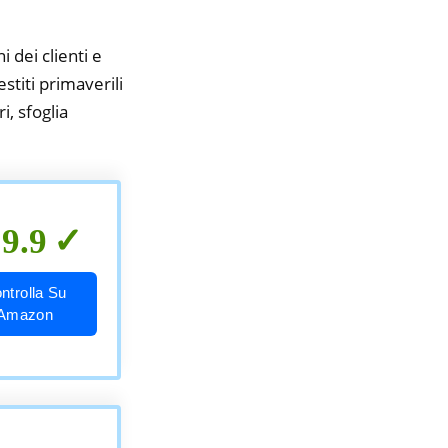
i dei clienti e
stiti primaverili
i, sfoglia
9.9
ntrolla Su
Amazon