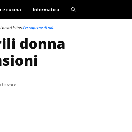
a e cucina
Informatica
nostri lettori.
Per saperne di più.
rili donna
nsioni
a trovare