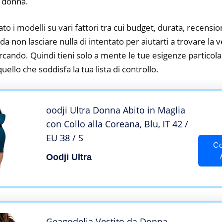
i donna.
to i modelli su vari fattori tra cui budget, durata, recension
 non lasciare nulla di intentato per aiutarti a trovare la ve
cando. Quindi tieni solo a mente le tue esigenze particolar
 quello che soddisfa la tua lista di controllo.
oodji Ultra Donna Abito in Maglia
con Collo alla Coreana, Blu, IT 42 /
EU 38 / S
Co
Oodji Ultra
Geagodelia Vestito da Donna