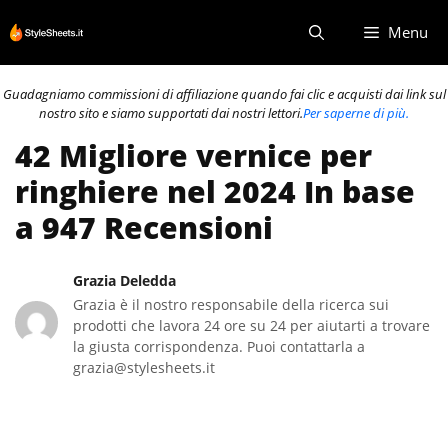
Vai
Menu
al
contenuto
Guadagniamo commissioni di affiliazione quando fai clic e acquisti dai link sul
nostro sito e siamo supportati dai nostri lettori.
Per saperne di più.
42 Migliore vernice per
ringhiere nel 2024 In base
a 947 Recensioni
Grazia Deledda
Grazia è il nostro responsabile della ricerca sui
prodotti che lavora 24 ore su 24 per aiutarti a trovare
la giusta corrispondenza. Puoi contattarla a
grazia@stylesheets.it