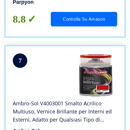
Parpyon
Parapetti scale (2 mt parete)
8.8
Controlla Su Amazon
7
Ambro-Sol V4003001 Smalto Acrilico
Multiuso, Vernice Brillante per Interni ed
Esterni, Adatto per Qualsiasi Tipo di
Materiale, Bomboletta Spray in Banda