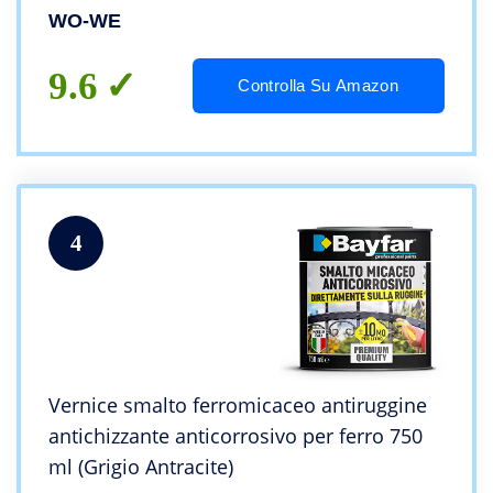
WO-WE
9.6
Controlla Su Amazon
4
Vernice smalto ferromicaceo antiruggine
antichizzante anticorrosivo per ferro 750
ml (Grigio Antracite)