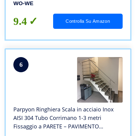
WO-WE
9.4
Controlla Su Amazon
6
Parpyon Ringhiera Scala in acciaio Inox
AISI 304 Tubo Corrimano 1-3 metri
Fissaggio a PARETE – PAVIMENTO
montaggio FACILE fai da te Passamano