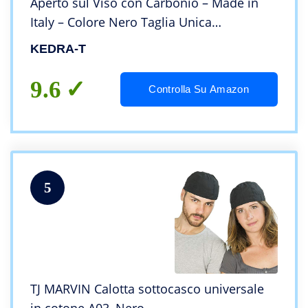
Aperto sul Viso con Carbonio – Made in
Italy – Colore Nero Taglia Unica
Traspirante Carbonio Uomo Donna Unisex
KEDRA-T
Moto Outdoor – Protezione Termica
Leggera
9.6
Controlla Su Amazon
5
TJ MARVIN Calotta sottocasco universale