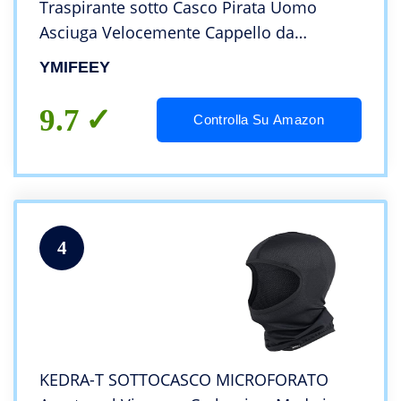
Traspirante sotto Casco Pirata Uomo
Asciuga Velocemente Cappello da
Ciclismo Bandana Sportivo Uomo Donna
YMIFEEY
per Moto Bici Sportiv (Bianco + Nero)
9.7
Controlla Su Amazon
4
KEDRA-T SOTTOCASCO MICROFORATO