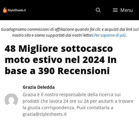
Vai
Menu
al
contenuto
Guadagniamo commissioni di affiliazione quando fai clic e acquisti dai link sul
nostro sito e siamo supportati dai nostri lettori.
Per saperne di più.
48 Migliore sottocasco
moto estivo nel 2024 In
base a 390 Recensioni
Grazia Deledda
Grazia è il nostro responsabile della ricerca sui
prodotti che lavora 24 ore su 24 per aiutarti a trovare
la giusta corrispondenza. Puoi contattarla a
grazia@stylesheets.it