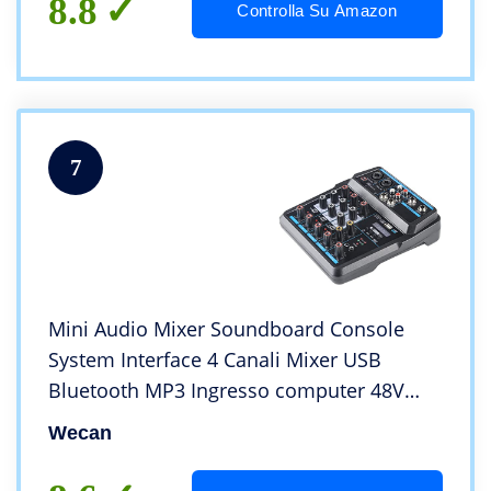
8.8
Controlla Su Amazon
7
Mini Audio Mixer Soundboard Console
System Interface 4 Canali Mixer USB
Bluetooth MP3 Ingresso computer 48V
Alimentazione phantom DJ Studio
Wecan
Streaming FX Reverb Delay Processor