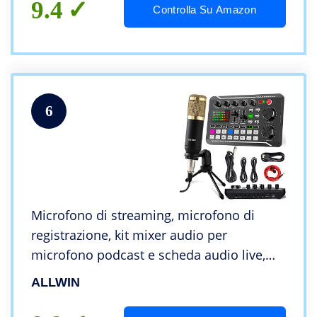
9.4
Controlla Su Amazon
6
Microfono di streaming, microfono di
registrazione, kit mixer audio per
microfono podcast e scheda audio live,
mic a condensatore per PC/telefono/pad,
ALLWIN
microfono per
streaming/podcasting/registrazione