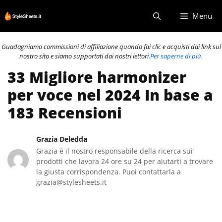
Vai
Menu
al
contenuto
Guadagniamo commissioni di affiliazione quando fai clic e acquisti dai link sul
nostro sito e siamo supportati dai nostri lettori.
Per saperne di più.
33 Migliore harmonizer
per voce nel 2024 In base a
183 Recensioni
Grazia Deledda
Grazia è il nostro responsabile della ricerca sui
prodotti che lavora 24 ore su 24 per aiutarti a trovare
la giusta corrispondenza. Puoi contattarla a
grazia@stylesheets.it