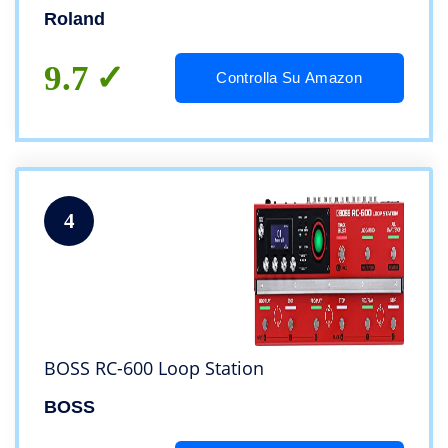
pad e Step Sequencer TR-REC per la
Roland
batteria, le linee di basso e le parti
melodiche
9.7
Controlla Su Amazon
4
BOSS RC-600 Loop Station
BOSS