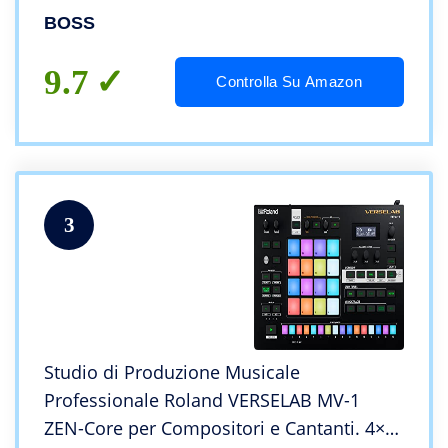
sonora leader nella sua categoria. Cinque
BOSS
tracce stereo simultanee.
9.7
Controlla Su Amazon
3
Studio di Produzione Musicale
Professionale Roland VERSELAB MV-1
ZEN-Core per Compositori e Cantanti. 4×4