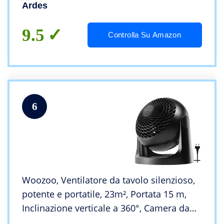
Gradi Ventilatore da Terra Box Floor
Ardes
9.5
Controlla Su Amazon
6
Woozoo, Ventilatore da tavolo silenzioso,
potente e portatile, 23m², Portata 15 m,
Inclinazione verticale a 360°, Camera da
letto – Woozoo PCF-HE18 – Nero