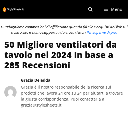
Vai
Menu
al
contenuto
Guadagniamo commissioni di affiliazione quando fai clic e acquisti dai link sul
nostro sito e siamo supportati dai nostri lettori.
Per saperne di più.
50 Migliore ventilatori da
tavolo nel 2024 In base a
285 Recensioni
Grazia Deledda
Grazia è il nostro responsabile della ricerca sui
prodotti che lavora 24 ore su 24 per aiutarti a trovare
la giusta corrispondenza. Puoi contattarla a
grazia@stylesheets.it