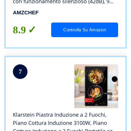
con funzionamento silenzioso (42dB), 9
livelli e booster – Funzione BBQ, funzione
AMZCHEF
pausa e mantenimento in caldo, 7400W
8.9
Controlla Su Amazon
7
Klarstein Piastra Induzione a 2 Fuochi,
Piano Cottura Induzione 3100W, Piano