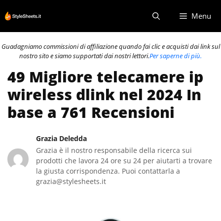
Vai
Menu
al
contenuto
Guadagniamo commissioni di affiliazione quando fai clic e acquisti dai link sul
nostro sito e siamo supportati dai nostri lettori.
Per saperne di più.
49 Migliore telecamere ip
wireless dlink nel 2024 In
base a 761 Recensioni
Grazia Deledda
Grazia è il nostro responsabile della ricerca sui
prodotti che lavora 24 ore su 24 per aiutarti a trovare
la giusta corrispondenza. Puoi contattarla a
grazia@stylesheets.it