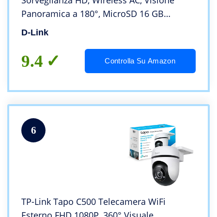
Sorveglianza HD, Wireless AC, Visione
Panoramica a 180°, MicroSD 16 GB
Inclusa, Nero/Antracite
D-Link
9.4
Controlla Su Amazon
6
TP-Link Tapo C500 Telecamera WiFi
Esterno FHD 1080P, 360° Visuale,