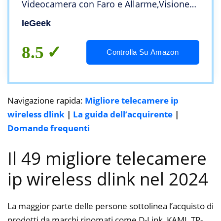
Videocamera con Faro e Allarme,Visione
Notturna a Colori, Rilevamento del
IeGeek
Movimento Persona, Sirena,IP65,Audio a 2
Vie,SD/Cloud
8.5
Controlla Su Amazon
Navigazione rapida:
Migliore telecamere ip
wireless dlink
|
La guida dell’acquirente
|
Domande frequenti
Il 49 migliore telecamere
ip wireless dlink nel 2024
La maggior parte delle persone sottolinea l’acquisto di
prodotti da marchi rinomati come D-Link, KAMI, TP-