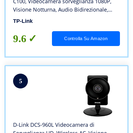
C100, Videocamera sorveglianza 1080P,
Visione Notturna, Audio Bidirezionale,
Notifiche in tempo reale del sensore di
TP-Link
movimento, Bianco
9.6
Controlla Su Amazon
5
D-Link DCS-960L Videocamera di