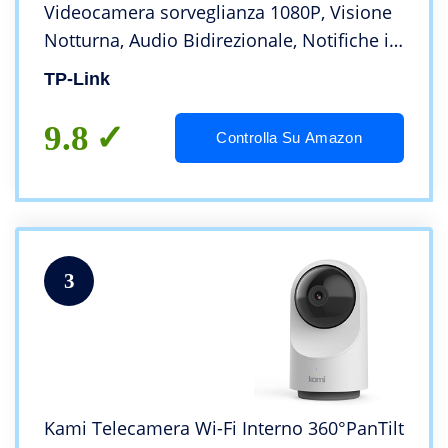
Videocamera sorveglianza 1080P, Visione
Notturna, Audio Bidirezionale, Notifiche in
tempo reale del sensore di
TP-Link
movimento(Tapo C200)
9.8
Controlla Su Amazon
3
Kami Telecamera Wi-Fi Interno 360°PanTilt