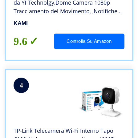
da YI Technolgy,Dome Camera 1080p
Tracciamento del Movimento, ,Notifiche
Push,Audio Bidirezionale,Visione Notturna
KAMI
a Infrarossi,Sicura Archivizone su YI Cloud
9.6
Controlla Su Amazon
4
TP-Link Telecamera Wi-Fi Interno Tapo