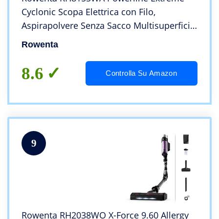
Cyclonic Scopa Elettrica con Filo,
Aspirapolvere Senza Sacco Multisuperficie
con Kit Animal Care, Tecnologia Ciclonica,
Rowenta
Motore Effitech, Potenza 750W, Capacità
0.9 L
8.6
Controlla Su Amazon
9
Rowenta RH2038WO X-Force 9.60 Allergy