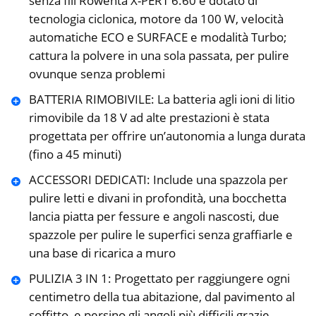
senza fili Rowenta X-PERT 6.60 è dotato di
tecnologia ciclonica, motore da 100 W, velocità
automatiche ECO e SURFACE e modalità Turbo;
cattura la polvere in una sola passata, per pulire
ovunque senza problemi
BATTERIA RIMOBIVILE: La batteria agli ioni di litio
rimovibile da 18 V ad alte prestazioni è stata
progettata per offrire un’autonomia a lunga durata
(fino a 45 minuti)
ACCESSORI DEDICATI: Include una spazzola per
pulire letti e divani in profondità, una bocchetta
lancia piatta per fessure e angoli nascosti, due
spazzole per pulire le superfici senza graffiarle e
una base di ricarica a muro
PULIZIA 3 IN 1: Progettato per raggiungere ogni
centimetro della tua abitazione, dal pavimento al
soffitto, e persino gli angoli più difficili grazie