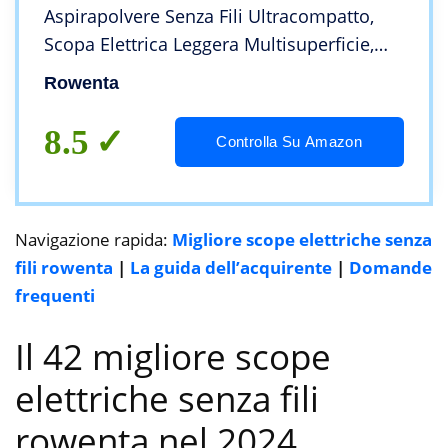
Aspirapolvere Senza Fili Ultracompatto,
Scopa Elettrica Leggera Multisuperficie,
Tecnologia Flex Bi-direzionale, Autonomia
Rowenta
40 Min, 3 Livelli di Potenza, Luce LED
8.5
Controlla Su Amazon
Navigazione rapida:
Migliore scope elettriche senza
fili rowenta
|
La guida dell’acquirente
|
Domande
frequenti
Il 42 migliore scope
elettriche senza fili
rowenta nel 2024