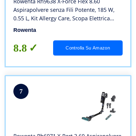
Rowenta Rh9638 X-Force Flex 8.60
Aspirapolvere senza Fili Potente, 185 W,
0.55 L, Kit Allergy Care, Scopa Elettrica
Leggera Multisuperficie, Tecnologia Flex,
Rowenta
Autonomia 35 Min, Luce Led, Viola/Grigio
8.8
Controlla Su Amazon
7