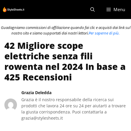
Vai
Menu
al
contenuto
Guadagniamo commissioni di affiliazione quando fai clic e acquisti dai link sul
nostro sito e siamo supportati dai nostri lettori.
Per saperne di più.
42 Migliore scope
elettriche senza fili
rowenta nel 2024 In base a
425 Recensioni
Grazia Deledda
Grazia è il nostro responsabile della ricerca sui
prodotti che lavora 24 ore su 24 per aiutarti a trovare
la giusta corrispondenza. Puoi contattarla a
grazia@stylesheets.it