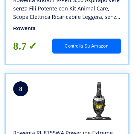
Rowenta Rh6971 X-Pert 3.60 Aspirapolvere
senza Fili Potente con Kit Animal Care,
Scopa Elettrica Ricaricabile Leggera, senza
Sacco, Tecnologia Flex, Autonomia 45 Min,
Rowenta
Luci Led
8.7
Controlla Su Amazon
8
Rowenta RH8155WA Powerline Extreme