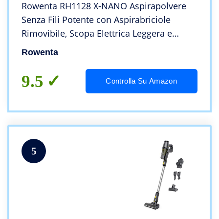
Rowenta RH1128 X-NANO Aspirapolvere
Senza Fili Potente con Aspirabriciole
Rimovibile, Scopa Elettrica Leggera e
Compatta Multisuperficie con Spazzola
Rowenta
Divano, Aspirapolvere Senza Sacco
Autonomia 40 Min
9.5
Controlla Su Amazon
5