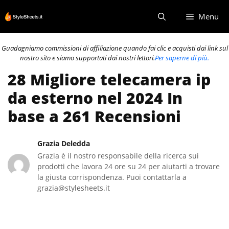
Vai
Menu
al
contenuto
Guadagniamo commissioni di affiliazione quando fai clic e acquisti dai link sul
nostro sito e siamo supportati dai nostri lettori.
Per saperne di più.
28 Migliore telecamera ip
da esterno nel 2024 In
base a 261 Recensioni
Grazia Deledda
Grazia è il nostro responsabile della ricerca sui
prodotti che lavora 24 ore su 24 per aiutarti a trovare
la giusta corrispondenza. Puoi contattarla a
grazia@stylesheets.it