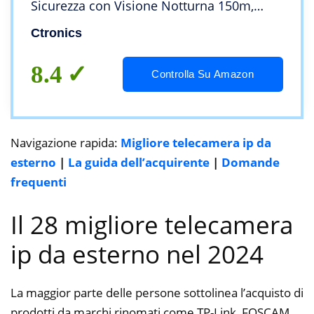
Sicurezza con Visione Notturna 150m,
Rilevamento Umano, Auto Tracking, Preset
Ctronics
e Crociera, Audio Bidirezionale, IP66
8.4
Controlla Su Amazon
Navigazione rapida:
Migliore telecamera ip da
esterno
|
La guida dell’acquirente
|
Domande
frequenti
Il 28 migliore telecamera
ip da esterno nel 2024
La maggior parte delle persone sottolinea l’acquisto di
prodotti da marchi rinomati come TP-Link, FOSCAM,