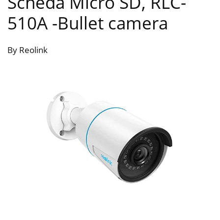
Scheda Micro SD, RLC-
510A
-Bullet camera
By Reolink