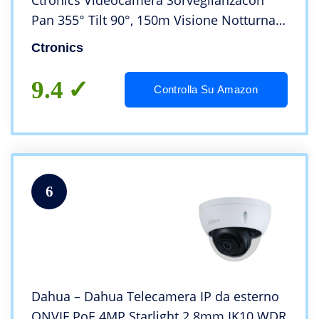
Ctronics Videocamera Sorveglianzacon
Pan 355° Tilt 90°, 150m Visione Notturna,
Auto Tracking, Rilevazione Umana, Allarme
Ctronics
Acustico, Audio a 2 Vie, IP66
9.4
Controlla Su Amazon
6
Dahua – Dahua Telecamera IP da esterno
ONVIF PoE 4MP Starlight 2.8mm IK10 WDR