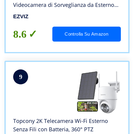
Videocamera di Sorveglianza da Esterno
con Visione Notturna a 30m, Rilevamento
EZVIZ
di Movimento, Funziona con Alexa
Modello C3TN
8.6
Controlla Su Amazon
9
Topcony 2K Telecamera Wi-Fi Esterno
Senza Fili con Batteria, 360° PTZ