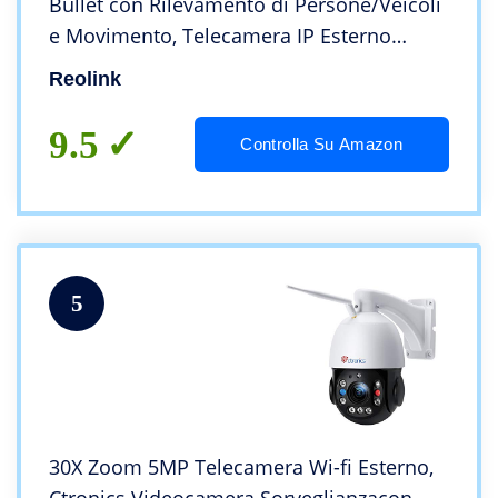
Bullet con Rilevamento di Persone/Veicoli
e Movimento, Telecamera IP Esterno
Impermeabile IP66, Visione Nottura IR
Reolink
30m, Audio e Slot per Scheda Micro SD,
RLC-510A
9.5
Controlla Su Amazon
5
30X Zoom 5MP Telecamera Wi-fi Esterno,