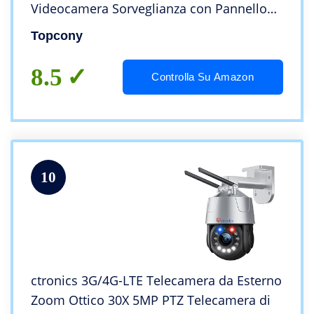
Videocamera Sorveglianza con Pannello
Solare, Visione Notturna a Colori, Sirena,
Topcony
Rilevazione PIR, IP65, 2 Vie Audio
8.5
Controlla Su Amazon
10
ctronics 3G/4G-LTE Telecamera da Esterno
Zoom Ottico 30X 5MP PTZ Telecamera di