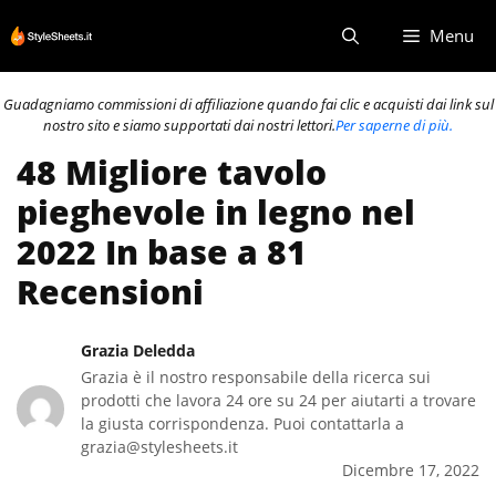
Vai
Menu
al
contenuto
Guadagniamo commissioni di affiliazione quando fai clic e acquisti dai link sul
nostro sito e siamo supportati dai nostri lettori.
Per saperne di più.
48 Migliore tavolo
pieghevole in legno nel
2022 In base a 81
Recensioni
Grazia Deledda
Grazia è il nostro responsabile della ricerca sui
prodotti che lavora 24 ore su 24 per aiutarti a trovare
la giusta corrispondenza. Puoi contattarla a
grazia@stylesheets.it
Dicembre 17, 2022