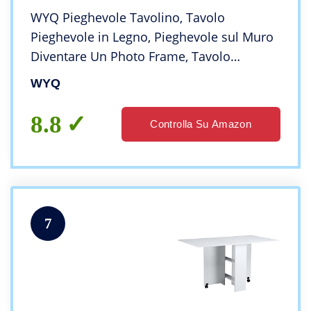
WYQ Pieghevole Tavolino, Tavolo
Pieghevole in Legno, Pieghevole sul Muro
Diventare Un Photo Frame, Tavolo
Pieghevole, Muro scrivanie Montato for
WYQ
Piccoli spazi (Colore : Bianca, Taglia :
80cm×120cm)
8.8
Controlla Su Amazon
7