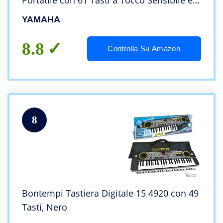
Portatile con 61 Tasti a Tocco Sensibile e
Vari Stili di Accompagnamento – Nero
YAMAHA
8.8
Controlla Su Amazon
8
Bontempi Tastiera Digitale 15 4920 con 49
Tasti, Nero