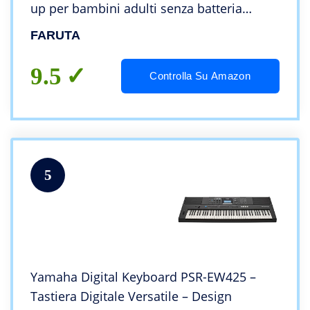
up per bambini adulti senza batteria
inclusa Colore arcobaleno (colore:
FARUTA
arcobaleno colore)
9.5
Controlla Su Amazon
5
Yamaha Digital Keyboard PSR-EW425 –
Tastiera Digitale Versatile – Design