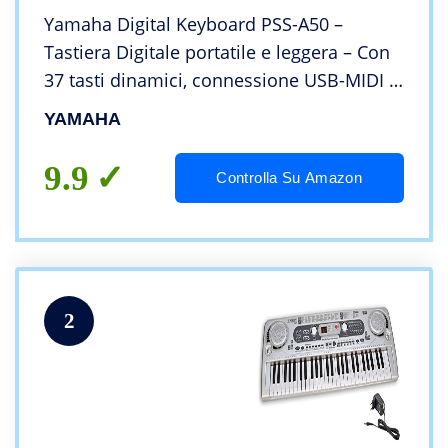
Yamaha Digital Keyboard PSS-A50 –
Tastiera Digitale portatile e leggera – Con
37 tasti dinamici, connessione USB-MIDI –
Effetti e suoni di qualità professionale –
YAMAHA
Nero
9.9
Controlla Su Amazon
2