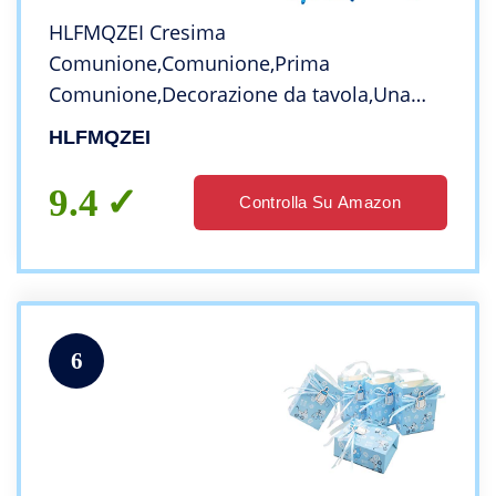
HLFMQZEI Cresima
Comunione,Comunione,Prima
Comunione,Decorazione da tavola,Una
Decorazione Comunione e 20 PCS
HLFMQZEI
coriandoli a Forma di Pesce
9.4
Controlla Su Amazon
6