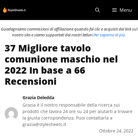
Vai
Menu
al
contenuto
Guadagniamo commissioni di affiliazione quando fai clic e acquisti dai link sul
nostro sito e siamo supportati dai nostri lettori.
Per saperne di più.
37 Migliore tavolo
comunione maschio nel
2022 In base a 66
Recensioni
Grazia Deledda
Grazia è il nostro responsabile della ricerca sui
prodotti che lavora 24 ore su 24 per aiutarti a trovare
la giusta corrispondenza. Puoi contattarla a
grazia@stylesheets.it
Ottobre 24, 2022