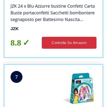
JZK 24 x Blu Azzurre bustine Confetti Carta
Buste portaconfetti Sacchetti bomboniere
segnaposto per Battesimo Nascita
Comunione Compleanno Bimbo Bambino
JZK
Maschio
8.8
Controlla Su Amazon
7