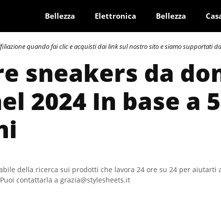
Bellezza
Elettronica
Bellezza
Cas
azione quando fai clic e acquisti dai link sul nostro sito e siamo supportati dai 
re sneakers da do
el 2024 In base a 
ni
bile della ricerca sui prodotti che lavora 24 ore su 24 per aiutarti 
Puoi contattarla a grazia@stylesheets.it