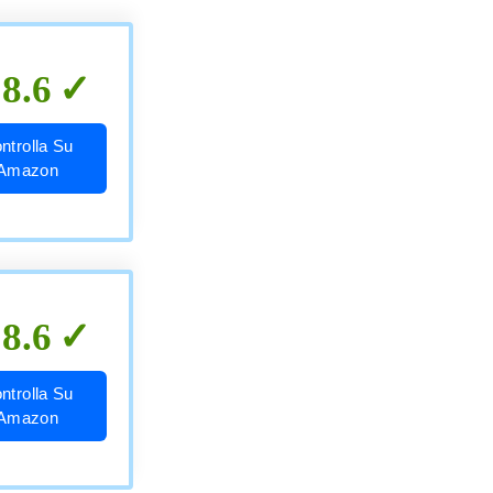
8.6
ntrolla Su
Amazon
8.6
ntrolla Su
Amazon