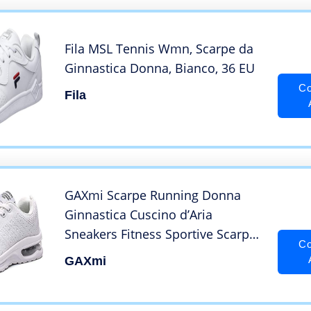
Fila MSL Tennis Wmn, Scarpe da
Ginnastica Donna, Bianco, 36 EU
Co
Fila
GAXmi Scarpe Running Donna
Ginnastica Cuscino d’Aria
Sneakers Fitness Sportive Scarpe
Co
da Corsa Bianco 38.5 EU
GAXmi
(Etichetta 40)