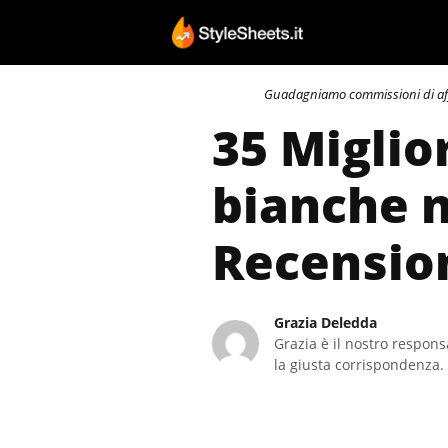
Vai
al
contenuto
Guadagniamo commissioni di affili
35 Miglio
bianche n
Recensio
Grazia Deledda
Grazia è il nostro responsa
la giusta corrispondenza. 