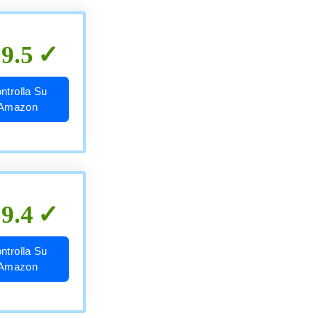
9.5
ntrolla Su
Amazon
9.4
ntrolla Su
Amazon