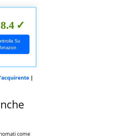
8.4
ntrolla Su
Amazon
l’acquirente
|
anche
rinomati come