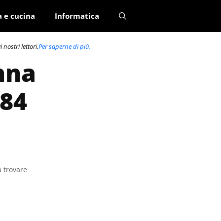
a e cucina
Informatica
nostri lettori.
Per saperne di più.
nna
584
a trovare