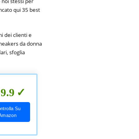
 noi stessi per
encato qui 35 best
i dei clienti e
 sneakers da donna
ri, sfoglia
9.9
ntrolla Su
Amazon