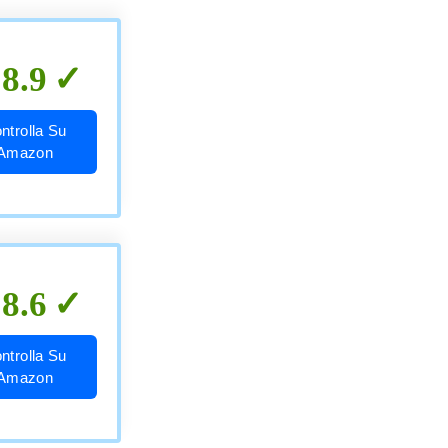
8.9
ntrolla Su
Amazon
8.6
ntrolla Su
Amazon