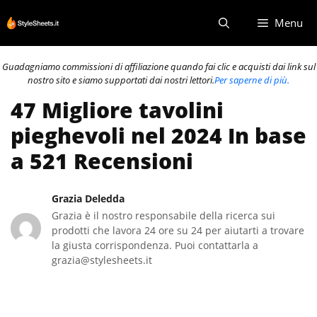
Vai
Menu
al
contenuto
Guadagniamo commissioni di affiliazione quando fai clic e acquisti dai link sul
nostro sito e siamo supportati dai nostri lettori.
Per saperne di più.
47 Migliore tavolini
pieghevoli nel 2024 In base
a 521 Recensioni
Grazia Deledda
Grazia è il nostro responsabile della ricerca sui
prodotti che lavora 24 ore su 24 per aiutarti a trovare
la giusta corrispondenza. Puoi contattarla a
grazia@stylesheets.it