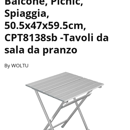
Balcone, Picnic,
Spiaggia,
50.5x47x59.5cm,
CPT8138sb
-Tavoli da
sala da pranzo
By WOLTU