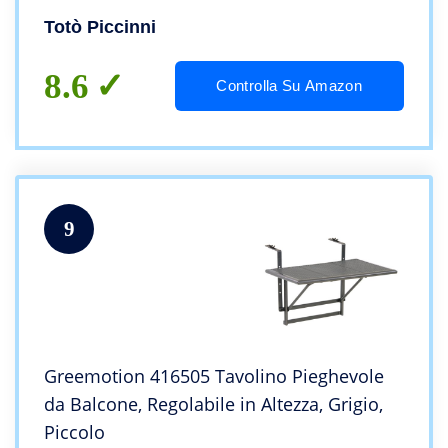
Totò Piccinni
8.6
Controlla Su Amazon
9
Greemotion 416505 Tavolino Pieghevole
da Balcone, Regolabile in Altezza, Grigio,
Piccolo