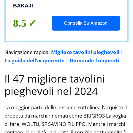
Ideale per Sagre Fiere Giardino Casa (70 x
BAKAJI
70 cm)
8.5
Controlla Su Amazon
Navigazione rapida:
Migliore tavolini pieghevoli
|
La guida dell’acquirente
|
Domande frequenti
Il 47 migliore tavolini
pieghevoli nel 2024
La maggior parte delle persone sottolinea l’acquisto di
prodotti da marchi rinomati come BRIGROS La voglia
di fare, WOLTU, SF SAVINO FILIPPO. Mentre i marchi
contano, la qualità, la durata, il servizio post-vendita è