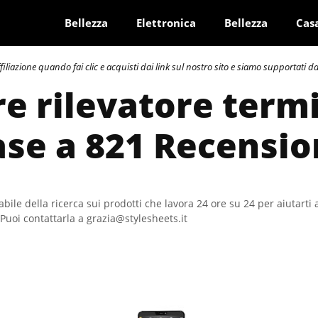
Bellezza
Elettronica
Bellezza
Cas
azione quando fai clic e acquisti dai link sul nostro sito e siamo supportati dai 
re rilevatore term
ase a 821 Recensio
bile della ricerca sui prodotti che lavora 24 ore su 24 per aiutarti 
Puoi contattarla a grazia@stylesheets.it