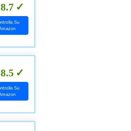
8.7
ntrolla Su
Amazon
8.5
ntrolla Su
Amazon