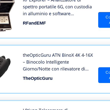
spettro portatile 6G, con custodia
in alluminio e software
Co
scaricabile
RFandEMF
theOpticGuru ATN BinoX 4K 4-16X
– Binocolo Intelligente
Giorno/Notte con rilevatore di
Co
Raggio Laser, Registrazione Video
TheOpticGuru
Full HD, WiFi, Zoom Fluido e
Controllo Smartphone Tramite
App iOS o Android