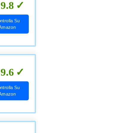
9.8
ntrolla Su
Amazon
9.6
ntrolla Su
Amazon