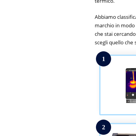
termico.
Abbiamo classifica
marchio in modo da
che stai cercando.
scegli quello che s
1
2