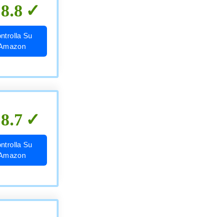
8.8
ntrolla Su
Amazon
8.7
ntrolla Su
Amazon