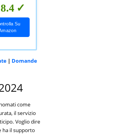
8.4
ntrolla Su
Amazon
nte
|
Domande
 2024
rinomati come
ata, il servizio
icipo. Voglio dire
 ha il supporto