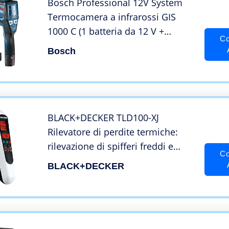
Bosch Professional 12V System
Termocamera a infrarossi GIS
1000 C (1 batteria da 12 V +
Co
caricabatteria, con funzione app,
Bosch
intervallo di temperatura: da –40
°C a 1.000 °C, in L-BOXX)
BLACK+DECKER TLD100-XJ
Rilevatore di perdite termiche:
rilevazione di spifferi freddi e
Co
caldi, display digitale per lettura
BLACK+DECKER
temperatura, sensore raggi
infrarossi, batteria 9v [non adatto
a persone]