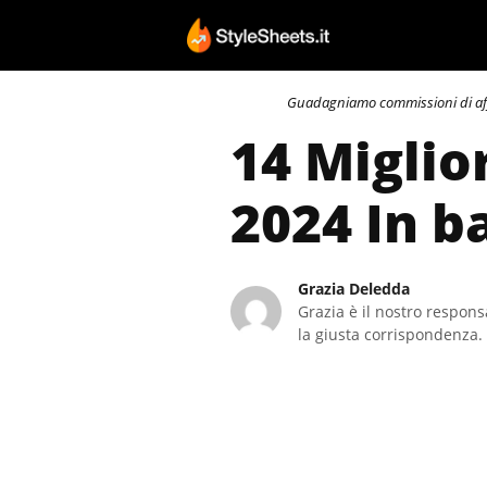
Vai
al
contenuto
Guadagniamo commissioni di affili
14 Miglio
2024 In b
Grazia Deledda
Grazia è il nostro responsa
la giusta corrispondenza. 