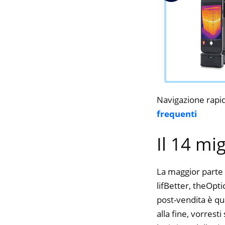
Navigazione rapi
frequenti
Il 14 mi
La maggior parte 
lifBetter, theOpti
post-vendita è qu
alla fine, vorres