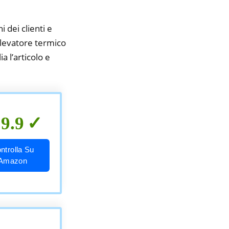
i dei clienti e
rilevatore termico
a l’articolo e
9.9
ntrolla Su
Amazon