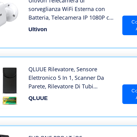
Ultivon Telecamera di
sorveglianza WiFi Esterna con
Batteria, Telecamera IP 1080P con
Co
Visione Notturna Audio
Ultivon
Bidirezionale Rilevazione
Movimento PIR Impermeabile per
Sicurezza Domestica, E100
QLUUE Rilevatore, Sensore
Elettronico 5 In 1, Scanner Da
Parete, Rilevatore Di Tubi
Co
Metallici, Display Lcd Con
QLUUE
Batteria, Per Rilevare Legno,
Metallo E Cavi Nel Muro