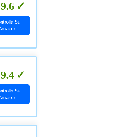
9.6
ntrolla Su
Amazon
9.4
ntrolla Su
Amazon