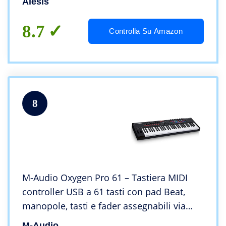
Alesis
8.7
Controlla Su Amazon
8
M-Audio Oxygen Pro 61 – Tastiera MIDI
controller USB a 61 tasti con pad Beat,
manopole, tasti e fader assegnabili via
MIDI e suite software inclusa
M-Audio