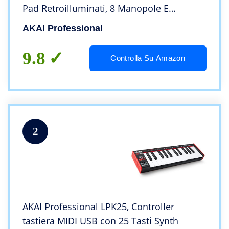
Pad Retroilluminati, 8 Manopole E
Software Incluso, Standard 25 tasti, ‎18.11 x
AKAI Professional
31.75 x 4.45 cm; 900 grammi
9.8
Controlla Su Amazon
2
AKAI Professional LPK25, Controller
tastiera MIDI USB con 25 Tasti Synth