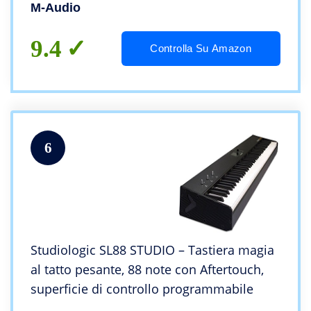
(Mac/PC) + Pacchetto Software
M-Audio
9.4
Controlla Su Amazon
6
Studiologic SL88 STUDIO – Tastiera magia
al tatto pesante, 88 note con Aftertouch,
superficie di controllo programmabile