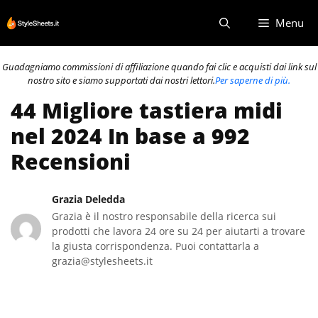
Vai
Menu
al
contenuto
Guadagniamo commissioni di affiliazione quando fai clic e acquisti dai link sul
nostro sito e siamo supportati dai nostri lettori.
Per saperne di più.
44 Migliore tastiera midi
nel 2024 In base a 992
Recensioni
Grazia Deledda
Grazia è il nostro responsabile della ricerca sui
prodotti che lavora 24 ore su 24 per aiutarti a trovare
la giusta corrispondenza. Puoi contattarla a
grazia@stylesheets.it