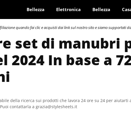
Bellezza
Elettronica
Bellezza
Cas
azione quando fai clic e acquisti dai link sul nostro sito e siamo supportati dai 
re set di manubri 
el 2024 In base a 7
ni
bile della ricerca sui prodotti che lavora 24 ore su 24 per aiutarti 
Puoi contattarla a grazia@stylesheets.it