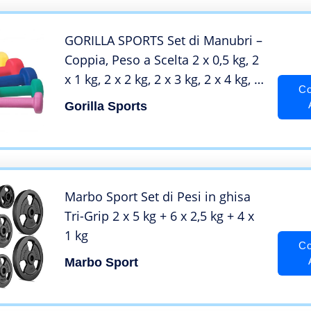
Blu
GORILLA SPORTS Set di Manubri –
Coppia, Peso a Scelta 2 x 0,5 kg, 2
x 1 kg, 2 x 2 kg, 2 x 3 kg, 2 x 4 kg, 2
Co
x 5 kg, Rivestimento in Vinile,
Gorilla Sports
Antiscivolo – Manubri Palestra,
Pesi Fitness (Rosso 6KG (2x3KG))
Marbo Sport Set di Pesi in ghisa
Tri-Grip 2 x 5 kg + 6 x 2,5 kg + 4 x
1 kg
Co
Marbo Sport