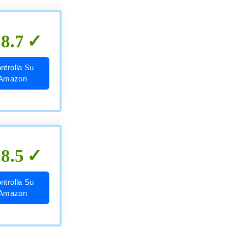
8.7
ntrolla Su
Amazon
8.5
ntrolla Su
Amazon