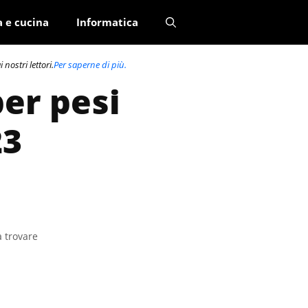
a e cucina
Informatica
nostri lettori.
Per saperne di più.
per pesi
23
a trovare