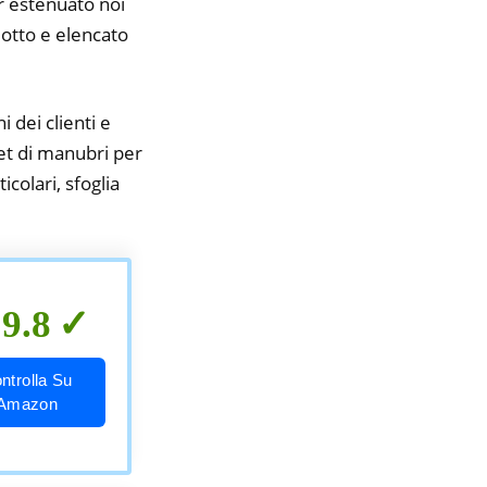
er estenuato noi
idotto e elencato
i dei clienti e
set di manubri per
colari, sfoglia
9.8
ntrolla Su
Amazon