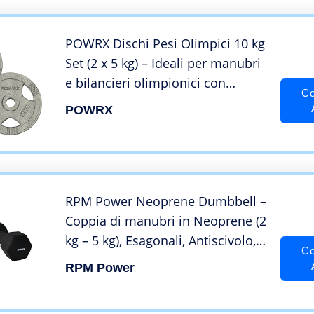
POWRX Dischi Pesi Olimpici 10 kg
Set (2 x 5 kg) – Ideali per manubri
e bilancieri olimpionici con
Co
Braccio da 50 mm (Argento)
POWRX
RPM Power Neoprene Dumbbell –
Coppia di manubri in Neoprene (2
kg – 5 kg), Esagonali, Antiscivolo,
Co
Sollevamento Pesi per
RPM Power
Principianti, Esercizi Domestici,
Home Fitness, Allenamento della