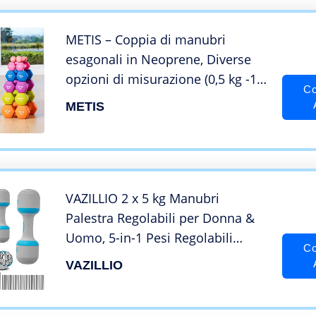
METIS – Coppia di manubri
esagonali in Neoprene, Diverse
opzioni di misurazione (0,5 kg -10
Co
kg) 5kg
METIS
VAZILLIO 2 x 5 kg Manubri
Palestra Regolabili per Donna &
Uomo, 5-in-1 Pesi Regolabili
Co
Impugnatura in Neoprene
VAZILLIO
Antiscivolo per Fitness, Palestra,
Pilates, Allenamento Muscolare –