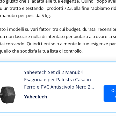
tto giusto che si adatta alle tue esigenze. Quindi, dopo av
su un tratto e testando i prodotti 723, alla fine l’abbiamo r
i manubri per pesi da 5 kg.
to i modelli su vari fattori tra cui budget, durata, recension
 non lasciare nulla di intentato per aiutarti a trovare la 
tai cercando. Quindi tieni solo a mente le tue esigenze parti
 quello che soddisfa la tua lista di controllo.
Yaheetech Set di 2 Manubri
Esagonale per Palestra Casa in
Ferro e PVC Antiscivolo Nero 2
Co
Pezzi x 5 kg
Yaheetech