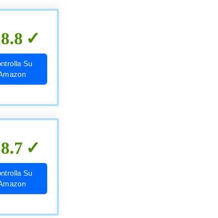
8.8
ntrolla Su
Amazon
8.7
ntrolla Su
Amazon