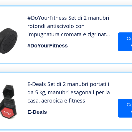
#DoYourFitness Set di 2 manubri
rotondi antiscivolo con
impugnatura cromata e zigrinata,
Co
pesi per allenamento con forza e
#DoYourFitness
allenamento, 5 kg
E-Deals Set di 2 manubri portatili
da 5 kg, manubri esagonali per la
casa, aerobica e fitness
Co
E-Deals