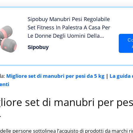
Forza
Sipobuy Manubri Pesi Regolabile
Set Fitness In Palestra A Casa Per
Le Donne Degli Uomini Della
Co
Signora, Peso 5 in 1, Non In
Sipobuy
Gomma Antiscivolo A Mano 2kg-
10kg, 2x5Kg/Set (Rosa+Grigio)
da:
Migliore set di manubri per pesi da 5 kg
|
La guida 
enti
gliore set di manubri per pes
4
delle persone sottolinea l’acquisto di prodotti da marchi 