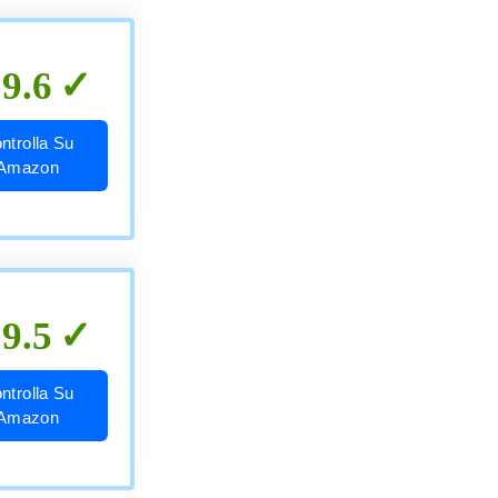
9.6
ntrolla Su
Amazon
9.5
ntrolla Su
Amazon