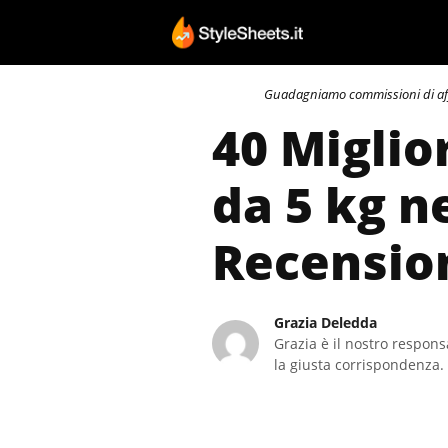
Vai
al
contenuto
Guadagniamo commissioni di affili
40 Miglio
da 5 kg n
Recensio
Grazia Deledda
Grazia è il nostro responsa
la giusta corrispondenza. 