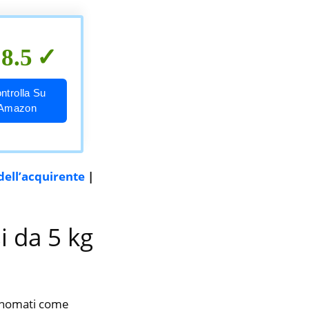
8.5
ntrolla Su
Amazon
dell’acquirente
|
i da 5 kg
rinomati come