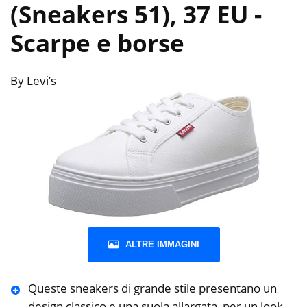
(Sneakers 51), 37 EU
-
Scarpe e borse
By Levi’s
ALTRE IMMAGINI
Queste sneakers di grande stile presentano un
design classico e una suola allargata, per un look