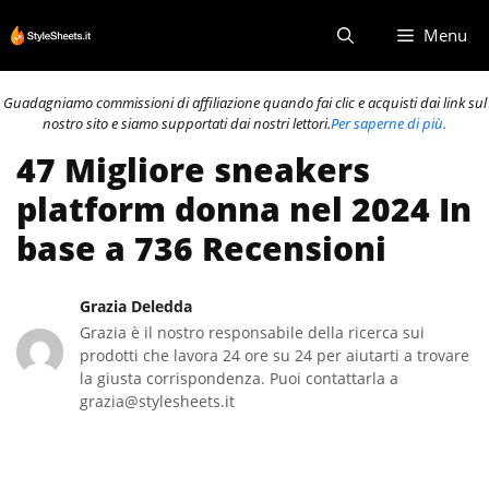
Vai
Menu
al
contenuto
Guadagniamo commissioni di affiliazione quando fai clic e acquisti dai link sul
nostro sito e siamo supportati dai nostri lettori.
Per saperne di più.
47 Migliore sneakers
platform donna nel 2024 In
base a 736 Recensioni
Grazia Deledda
Grazia è il nostro responsabile della ricerca sui
prodotti che lavora 24 ore su 24 per aiutarti a trovare
la giusta corrispondenza. Puoi contattarla a
grazia@stylesheets.it