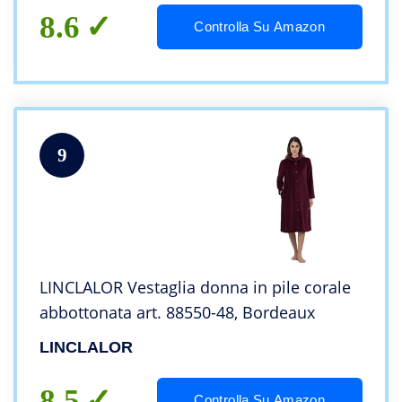
8.6
Controlla Su Amazon
9
LINCLALOR Vestaglia donna in pile corale
abbottonata art. 88550-48, Bordeaux
LINCLALOR
8.5
Controlla Su Amazon