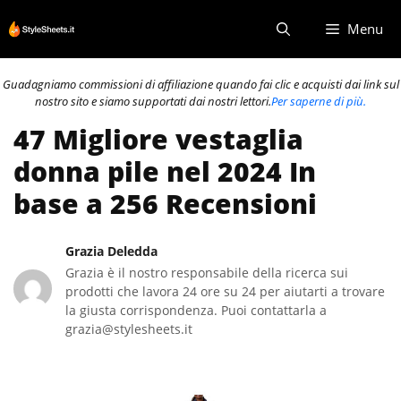
Vai
Menu
al
contenuto
Guadagniamo commissioni di affiliazione quando fai clic e acquisti dai link sul
nostro sito e siamo supportati dai nostri lettori.
Per saperne di più.
47 Migliore vestaglia
donna pile nel 2024 In
base a 256 Recensioni
Grazia Deledda
Grazia è il nostro responsabile della ricerca sui
prodotti che lavora 24 ore su 24 per aiutarti a trovare
la giusta corrispondenza. Puoi contattarla a
grazia@stylesheets.it