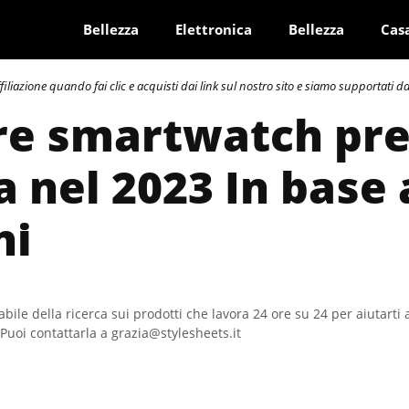
Bellezza
Elettronica
Bellezza
Cas
azione quando fai clic e acquisti dai link sul nostro sito e siamo supportati dai 
ore smartwatch pr
 nel 2023 In base 
ni
bile della ricerca sui prodotti che lavora 24 ore su 24 per aiutarti 
Puoi contattarla a grazia@stylesheets.it