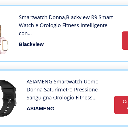
Donna Uomo Bambini
Smartwatch Donna,Blackview R9 Smart
Watch e Orologio Fitness Intelligente
con
Contapassi,Cardiofrequenzimetro,Pressi
Blackview
one Sanguigna,SpO2,24 Modalità
Sportive,Notifiche Messaggi,Android iOS
ASIAMENG Smartwatch Uomo
Donna Saturimetro Pressione
Sanguigna Orologio Fitness
Co
Sportivo Contapassi
ASIAMENG
Cardiofrequenzimetro da polso
Impermeabile IP68 Conta Calorie