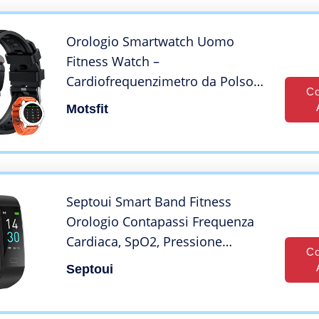
Android iOS
Orologio Smartwatch Uomo
Fitness Watch –
Cardiofrequenzimetro da Polso
Co
Smart Watch con Pressione
Motsfit
Sanguigna Sport Tracker con
Risposta Chiamate Contapassi
Impermeabile Orologi per
Android iPhone
Septoui Smart Band Fitness
Orologio Contapassi Frequenza
Cardiaca, SpO2, Pressione
Co
Sanguigna, Sonno Calorie Activity
Septoui
Tracker Impermeabile 5 ATM, 16
Modalità Sportive Smartwatch