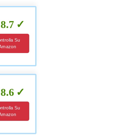
8.7
ntrolla Su
Amazon
8.6
ntrolla Su
Amazon