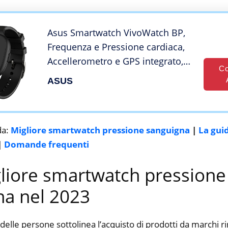
Impermeabile Compatibile
Android con iOS
Asus Smartwatch VivoWatch BP,
Frequenza e Pressione cardiaca,
Accellerometro e GPS integrato,
Co
qualità del sonno e livello di
ASUS
Stress, autonomia batteria fino a
15 Giorni, Bluetooth, Android e
iOS
da:
Migliore smartwatch pressione sanguigna
|
La gui
|
Domande frequenti
gliore smartwatch pressione
na nel 2023
delle persone sottolinea l’acquisto di prodotti da marchi 