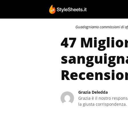
Vai
al
contenuto
Guadagniamo commissioni di affili
47 Migli
sanguigna
Recensio
Grazia Deledda
Grazia è il nostro responsa
la giusta corrispondenza. 