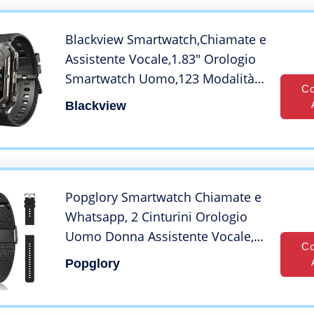
Blackview Smartwatch,Chiamate e
Assistente Vocale,1.83″ Orologio
Smartwatch Uomo,123 Modalità
Co
Sport Fitness Contapassi
Blackview
Cardiofrequenzimetro Pressione
Sanguigna SpO2, Monitoraggio
del Sonno
Popglory Smartwatch Chiamate e
Whatsapp, 2 Cinturini Orologio
Uomo Donna Assistente Vocale,
Co
Orologio Digitale 24H
Popglory
Cardiofrequenzimetro/Pressione
Sanguigna / SpO2 / Sonno, Regalo