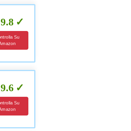
9.8
ntrolla Su
Amazon
9.6
ntrolla Su
Amazon