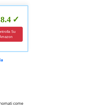
8.4
ntrolla Su
Amazon
da
rinomati come