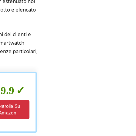
er estenuato noi
idotto e elencato
i dei clienti e
 smartwatch
enze particolari,
9.9
ntrolla Su
Amazon