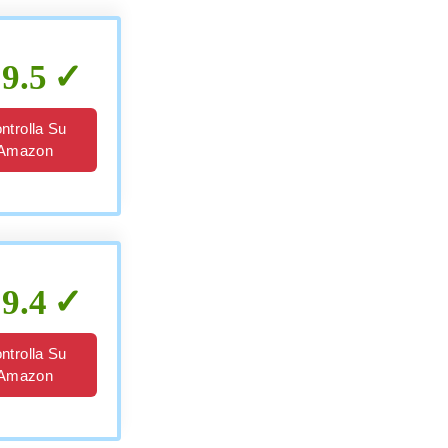
9.5
ntrolla Su
Amazon
9.4
ntrolla Su
Amazon