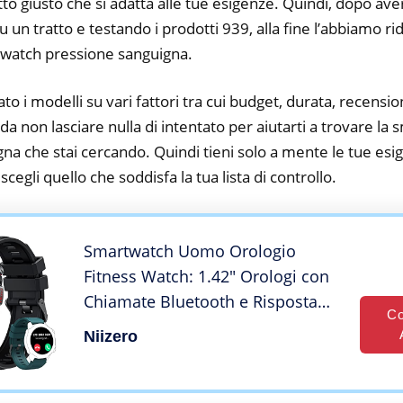
tto giusto che si adatta alle tue esigenze. Quindi, dopo av
su un tratto e testando i prodotti 939, alla fine l’abbiamo r
twatch pressione sanguigna.
to i modelli su vari fattori tra cui budget, durata, recension
a non lasciare nulla di intentato per aiutarti a trovare la
na che stai cercando. Quindi tieni solo a mente le tue esig
e scegli quello che soddisfa la tua lista di controllo.
Smartwatch Uomo Orologio
Fitness Watch: 1.42″ Orologi con
Chiamate Bluetooth e Risposta
Co
Vivavoce 100 modalità Sport
Niizero
Pressione Sanguigna da Polso
Activity Tracker Sportivi
Contapassi per Android iOS