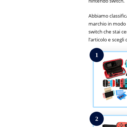
nintendo switch.
Abbiamo classifica
marchio in modo d
switch che stai ce
l’articolo e scegli
1
2