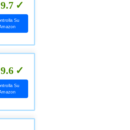
9.7
ntrolla Su
Amazon
9.6
ntrolla Su
Amazon