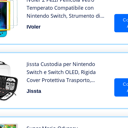
Temperato Compatibile con
Nintendo Switch, Strumento di
Co
Installazione Incluso, anti-luce blu
IVoler
Pellicola Protettiva Protezione
[Anti Graffi] [Senza Bolle]
Jissta Custodia per Nintendo
Switch e Switch OLED, Rigida
Cover Protettiva Trasporto,
Co
Custodia per Nintendo Switch
Jissta
Console, Cavo HDMI, Joycon Strap
di Altri Accessoris con 10
Cartucce Giochi