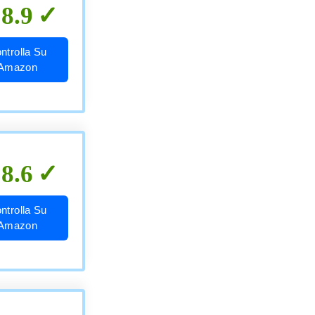
8.9
ntrolla Su
Amazon
8.6
ntrolla Su
Amazon