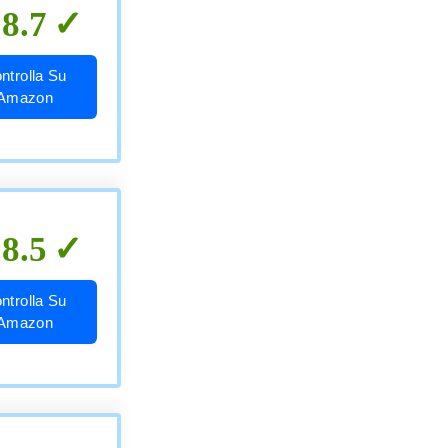
8.7
ntrolla Su
Amazon
8.5
ntrolla Su
Amazon