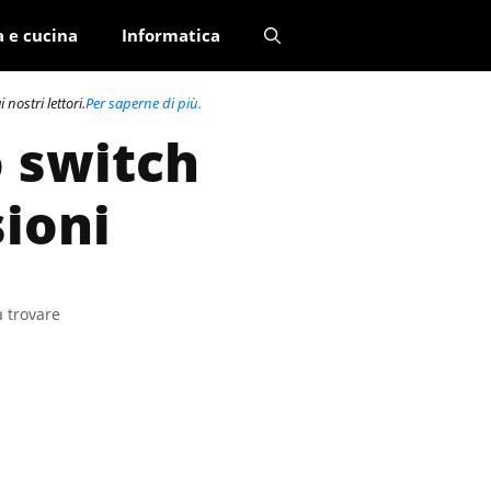
a e cucina
Informatica
nostri lettori.
Per saperne di più.
o switch
sioni
a trovare