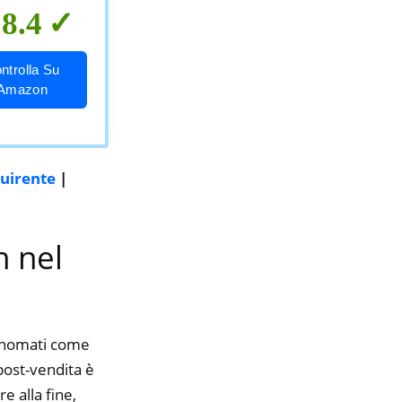
8.4
ntrolla Su
Amazon
quirente
|
h nel
rinomati come
 post-vendita è
e alla fine,