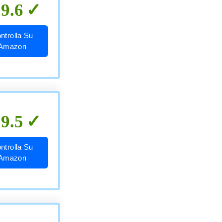
9.6
ntrolla Su
Amazon
9.5
ntrolla Su
Amazon