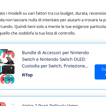
to i modelli su vari fattori tra cui budget, durata, recension
a non lasciare nulla di intentato per aiutarti a trovare la
rcando. Quindi tieni solo a mente le tue esigenze particolar
 quello che soddisfa la tua lista di controllo.
Bundle di Accessori per Nintendo
Switch e Nintendo Switch OLED:
Custodia per Switch, Protezione
Co
per lo Schermo, Volanti,
RTop
Impugnature per Joycon, Dock di
Ricarica, Supporto di Gioco
iVoler 2 Pezzi Pellicola Vetro