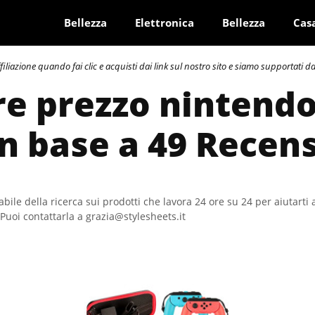
Bellezza
Elettronica
Bellezza
Cas
azione quando fai clic e acquisti dai link sul nostro sito e siamo supportati dai 
re prezzo nintend
In base a 49 Recen
bile della ricerca sui prodotti che lavora 24 ore su 24 per aiutarti 
Puoi contattarla a grazia@stylesheets.it