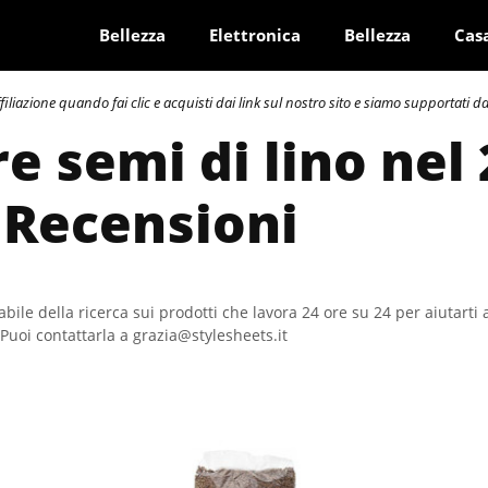
Bellezza
Elettronica
Bellezza
Cas
azione quando fai clic e acquisti dai link sul nostro sito e siamo supportati dai 
e semi di lino nel 
 Recensioni
bile della ricerca sui prodotti che lavora 24 ore su 24 per aiutarti 
Puoi contattarla a grazia@stylesheets.it