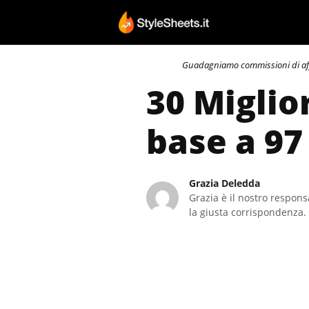
Vai
al
contenuto
Guadagniamo commissioni di affili
30 Miglior
base a 97
Grazia Deledda
Grazia è il nostro responsa
la giusta corrispondenza. 