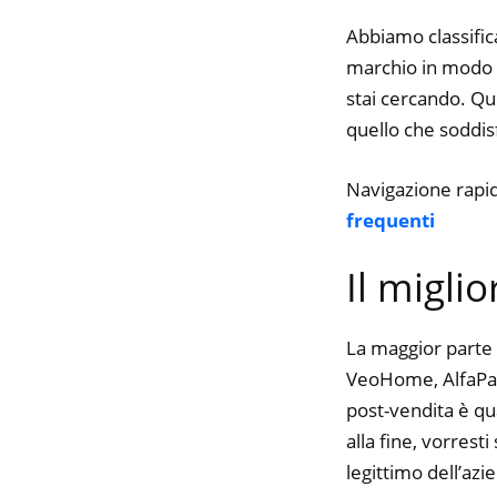
Abbiamo classifica
marchio in modo da
stai cercando. Qui
quello che soddisfa
Navigazione rapi
frequenti
Il migli
La maggior parte 
VeoHome, AlfaParf,
post-vendita è qu
alla fine, vorres
legittimo dell’azi