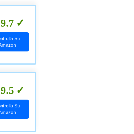
9.7
ntrolla Su
Amazon
9.5
ntrolla Su
Amazon