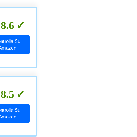
8.6
ntrolla Su
Amazon
8.5
ntrolla Su
Amazon