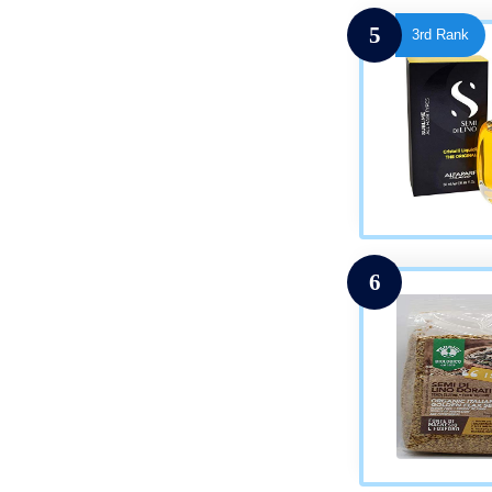
5
3rd Rank
6