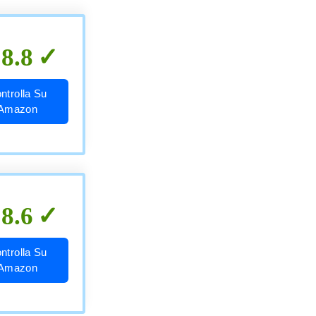
8.8
ntrolla Su
Amazon
8.6
ntrolla Su
Amazon