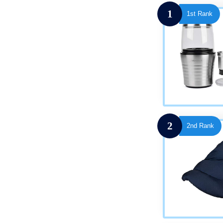
1
1st Rank
2
2nd Rank