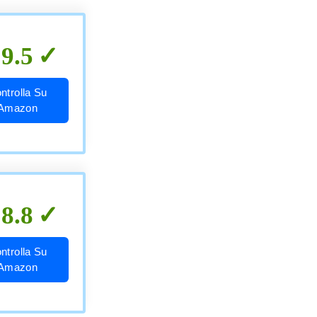
9.5
ntrolla Su
Amazon
8.8
ntrolla Su
Amazon