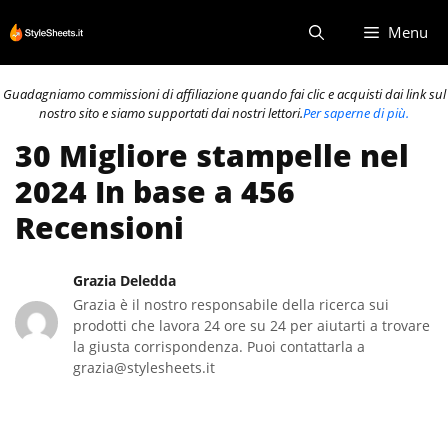
Vai
Menu
al
contenuto
Guadagniamo commissioni di affiliazione quando fai clic e acquisti dai link sul
nostro sito e siamo supportati dai nostri lettori.
Per saperne di più.
30 Migliore stampelle nel
2024 In base a 456
Recensioni
Grazia Deledda
Grazia è il nostro responsabile della ricerca sui
prodotti che lavora 24 ore su 24 per aiutarti a trovare
la giusta corrispondenza. Puoi contattarla a
grazia@stylesheets.it