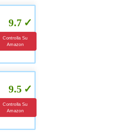
9.7
Controlla Su
Amazon
9.5
Controlla Su
Amazon