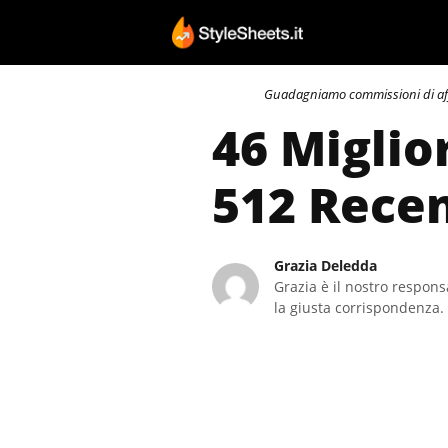
Vai
al
contenuto
Guadagniamo commissioni di affili
46 Miglio
512 Recen
Grazia Deledda
Grazia è il nostro responsa
la giusta corrispondenza. 