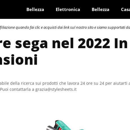
Bellezza
Elettronica
Bellezza
Cas
azione quando fai clic e acquisti dai link sul nostro sito e siamo supportati dai 
re sega nel 2022 In
sioni
bile della ricerca sui prodotti che lavora 24 ore su 24 per aiutarti 
Puoi contattarla a grazia@stylesheets.it