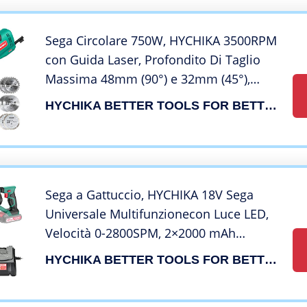
Sega Circolare 750W, HYCHIKA 3500RPM
con Guida Laser, Profondito Di Taglio
Massima 48mm (90°) e 32mm (45°),
Motore in Filo Di Rame Puro, Mini Sega
HYCHIKA BETTER TOOLS FOR BETTER LIFE
Circolare per Tagliare Piastrelle, Metallo
e Legno
Sega a Gattuccio, HYCHIKA 18V Sega
Universale Multifunzionecon Luce LED,
Velocità 0-2800SPM, 2×2000 mAh
Batterie, Ricarica rapida da 1 ora, ideale
HYCHIKA BETTER TOOLS FOR BETTER LIFE
per il taglio di legno e metallo