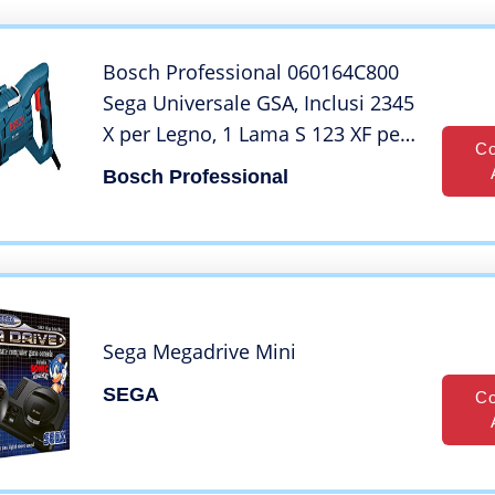
Giardini
Bosch Professional 060164C800
Sega Universale GSA, Inclusi 2345
X per Legno, 1 Lama S 123 XF per
Co
Metallo, in Valigetta, 1100 W
Bosch Professional
Sega Megadrive Mini
SEGA
Co