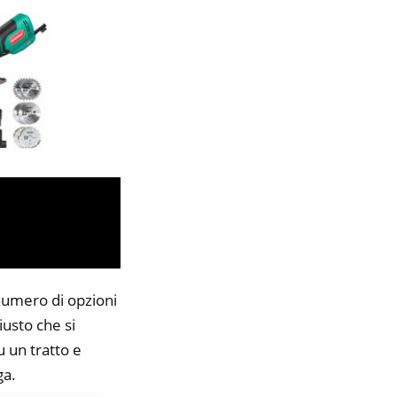
 numero di opzioni
iusto che si
u un tratto e
ga.