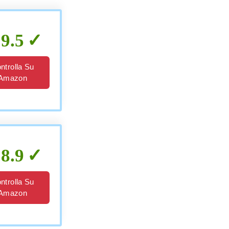
9.5
ntrolla Su
Amazon
8.9
ntrolla Su
Amazon