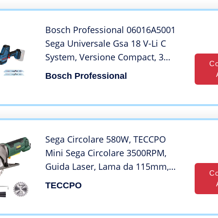
Bosch Professional 06016A5001
Sega Universale Gsa 18 V-Li C
System, Versione Compact, 3
Co
Lame, Batteria e Caricabatteria
Bosch Professional
Non Inclusi, in Valigetta L-Boxx, 0
W, Blu
Sega Circolare 580W, TECCPO
Mini Sega Circolare 3500RPM,
Guida Laser, Lama da 115mm,
Co
Motore in Rame, Angolo
TECCPO
Regolabile a 45 °, La Scelta
Migliore per Il Taglio del Legno –