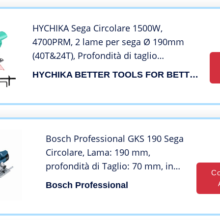
HYCHIKA Sega Circolare 1500W,
4700PRM, 2 lame per sega Ø 190mm
(40T&24T), Profondità di taglio
massima:65mm(90°), 45mm(45°),
HYCHIKA BETTER TOOLS FOR BETTER LIFE
Motore in rame puro, 3m Cavo di
alimentazione
Bosch Professional GKS 190 Sega
Circolare, Lama: 190 mm,
profondità di Taglio: 70 mm, in
Co
Scatola di Cartone, 1400 W, Blu
Bosch Professional