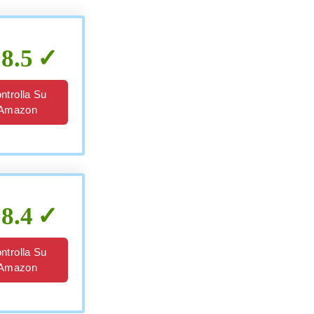
8.5
ntrolla Su
Amazon
8.4
ntrolla Su
Amazon