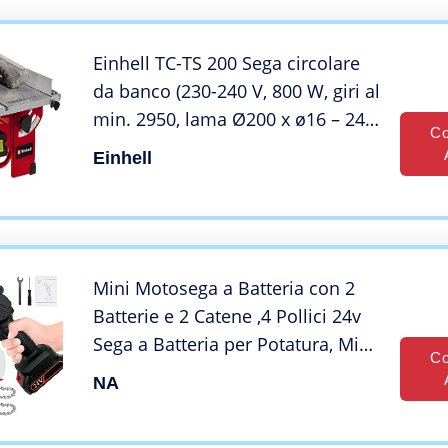
TAMS24P
Einhell TC-TS 200 Sega circolare
da banco (230-240 V, 800 W, giri al
min. 2950, lama Ø200 x ø16 – 24
Co
denti, taglio max 45 mm, piano
Einhell
500 x 335 mm, guida parallela ed
angolare)
Mini Motosega a Batteria con 2
Batterie e 2 Catene ,4 Pollici 24v
Sega a Batteria per Potatura, Mini
Co
Sega Elettrica，Mini Sega a
NA
Catena Portatile per Taglio di
Rami di Alberi, Rifilatura di