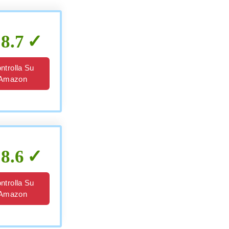
8.7
ntrolla Su
Amazon
8.6
ntrolla Su
Amazon