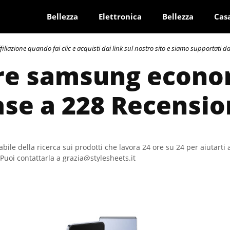
Bellezza
Elettronica
Bellezza
Cas
azione quando fai clic e acquisti dai link sul nostro sito e siamo supportati dai 
ore samsung econom
ase a 228 Recensio
bile della ricerca sui prodotti che lavora 24 ore su 24 per aiutarti 
Puoi contattarla a grazia@stylesheets.it