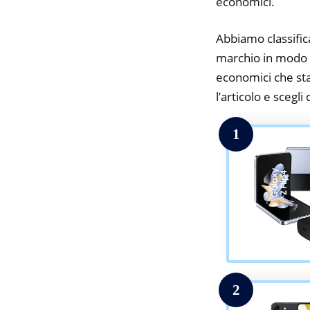
economici.
Abbiamo classifica
marchio in modo d
economici che stai
l’articolo e scegli
1
2