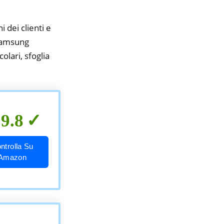
i dei clienti e
 samsung
olari, sfoglia
9.8
ntrolla Su
Amazon