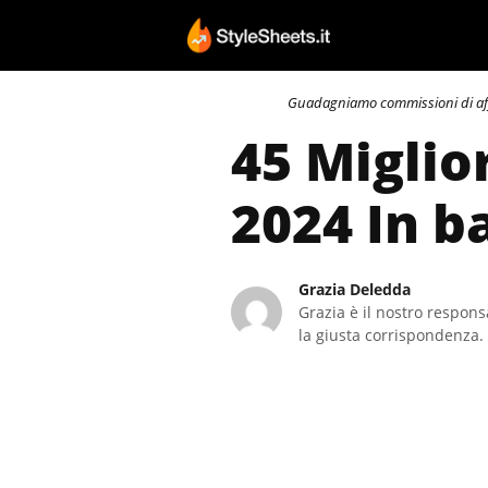
Vai
al
contenuto
Guadagniamo commissioni di affili
45 Migli
2024 In b
Grazia Deledda
Grazia è il nostro responsa
la giusta corrispondenza. 