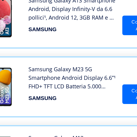
Samsung Galaxy A13 Smartphone
Android, Display Infinity-V da 6.6
pollici¹, Android 12, 3GB RAM e 32
Co
GB di Memoria interna
SAMSUNG
espandibile², Batteria 5.000 mAh³,
Black [Versione italiana]
Samsung Galaxy M23 5G
Smartphone Android Display 6.6’’¹
FHD+ TFT LCD Batteria 5.000
Co
mAh² Fotocamera principale
SAMSUNG
50MP, RAM 4GB Memoria interna
128 GB³, Deep Green [Versione
italiana] Esclusiva Amazon