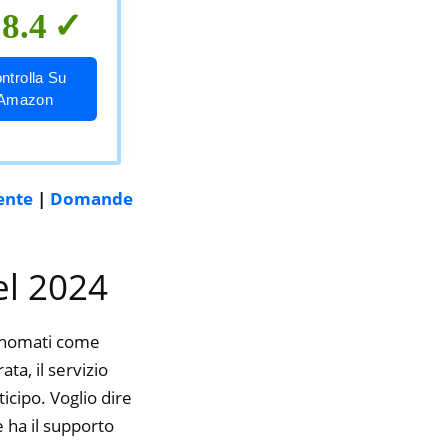
8.4
ntrolla Su
Amazon
ente
|
Domande
el 2024
rinomati come
a, il servizio
icipo. Voglio dire
 ha il supporto