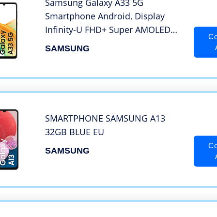
Samsung Galaxy A33 5G
Smartphone Android, Display
Infinity-U FHD+ Super AMOLED
Co
6.4”¹, 6GB RAM e 128GB di
SAMSUNG
memoria interna espandibile²,
Batteria 5.000 mAh, Awesome
Black [Versione Italiana]
SMARTPHONE SAMSUNG A13
32GB BLUE EU
Co
SAMSUNG