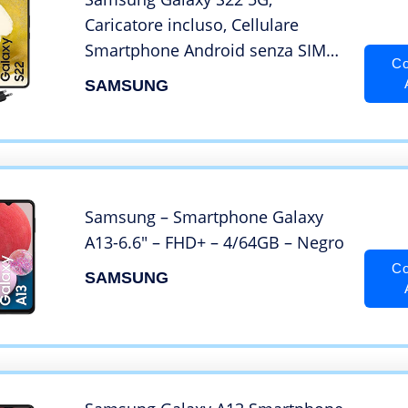
Caricatore incluso, Cellulare
Smartphone Android senza SIM
Co
256GB Display 6.1’’¹ Dynamic
SAMSUNG
AMOLED 2X, 4 Fotocamere,
Phantom Black 2022 [Versione
Italiana]
Samsung – Smartphone Galaxy
A13-6.6″ – FHD+ – 4/64GB – Negro
Co
SAMSUNG