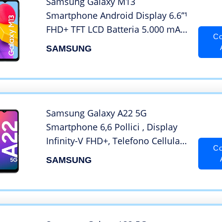
Samsung Galaxy M13
Smartphone Android Display 6.6’’¹
FHD+ TFT LCD Batteria 5.000 mAh,
Co
Tripla fotocamera, RAM 4GB
SAMSUNG
Memoria interna 64 GB²
espandibile³, Green [Versione
italiana] Esclusiva Amazon
Samsung Galaxy A22 5G
Smartphone 6,6 Pollici , Display
Infinity-V FHD+, Telefono Cellulare
Co
Android 11, Tripla fotocamera
SAMSUNG
posteriore, 4GB RAM e 64GB,
Batteria 5.000 mAh, Gray
[Versione Italiana] 2021