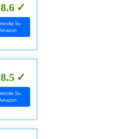
8.6
ntrolla Su
Amazon
8.5
ntrolla Su
Amazon