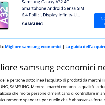
Samsung Galaxy A32 4G
Smartphone Android Senza SIM
6.4 Pollici, Display Infinity-U
Co
FHD+, 4 Fotocamere Posteriori,
SAMSUNG
4GB RAM e 128GB, Batteria 5.000
mAh, Awesome Violet (Viola)
[Versione Italiana]
da:
Migliore samsung economici
|
La guida dell’acquir
gliore samsung economici n
delle persone sottolinea l’acquisto di prodotti da marchi 
, SAMSUNG. Mentre i marchi contano, la qualità, la durat
alcosa che molte persone dimenticano di controllare in ant
ti sicuramente spendere per quello che è abbastanza forte e