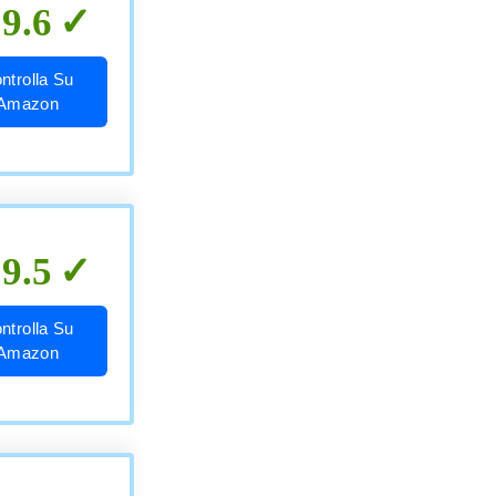
9.6
ntrolla Su
Amazon
9.5
ntrolla Su
Amazon