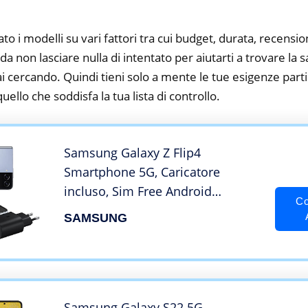
to i modelli su vari fattori tra cui budget, durata, recension
a non lasciare nulla di intentato per aiutarti a trovare la
 cercando. Quindi tieni solo a mente le tue esigenze partic
 quello che soddisfa la tua lista di controllo.
Samsung Galaxy Z Flip4
Smartphone 5G, Caricatore
incluso, Sim Free Android
Co
Telefono Pieghevole 128GB,
SAMSUNG
Display Display Dynamic AMOLED
2X 6.7”/Super AMOLED 1.9”1,2
Light Blue 2022 [Versione Italiana]
Samsung Galaxy S22 5G,