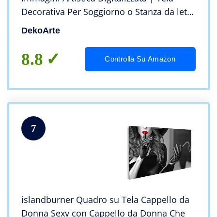
Decorativa Per Soggiorno o Stanza da letto
| Stile Paesaggio Alberi quattro stagioni
DekoArte
dell’Anno | 5 Pezzi 150 x 80 cm
8.8
Controlla Su Amazon
7
islandburner Quadro su Tela Cappello da
Donna Sexy con Cappello da Donna Che