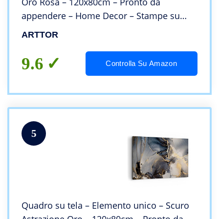
Oro Rosa – 120x80cm – Pronto da
appendere – Home Decor – Stampe su
Tela – Quadri Moderni – completamente
ARTTOR
incorniciato – AA120x80-4817
9.6
Controlla Su Amazon
5
Quadro su tela – Elemento unico – Scuro