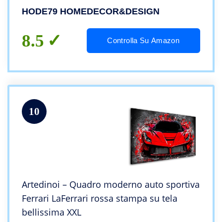
Arredamento Arte per Soggiorno Salotto
HODE79 HOMEDECOR&DESIGN
8.5
Controlla Su Amazon
10
Artedinoi – Quadro moderno auto sportiva
Ferrari LaFerrari rossa stampa su tela
bellissima XXL