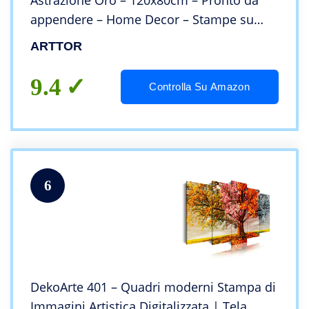
Astrazione Oro – 120x80cm – Pronto da
appendere – Home Decor – Stampe su
Tela – Quadri Moderni – completamente
ARTTOR
incorniciato – AA120x80-4824
9.4
Controlla Su Amazon
6
DekoArte 401 – Quadri moderni Stampa di
Immagini Artistica Digitalizzata | Tela