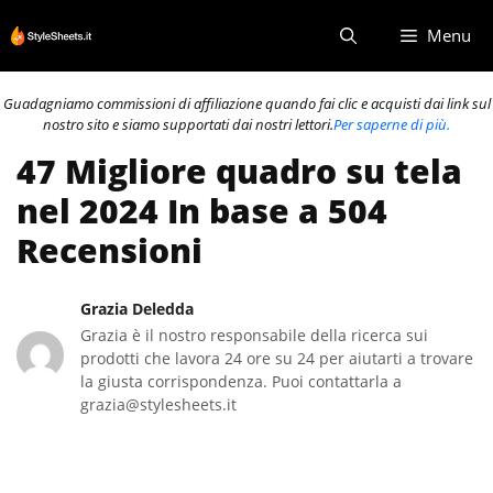
Vai
Menu
al
contenuto
Guadagniamo commissioni di affiliazione quando fai clic e acquisti dai link sul
nostro sito e siamo supportati dai nostri lettori.
Per saperne di più.
47 Migliore quadro su tela
nel 2024 In base a 504
Recensioni
Grazia Deledda
Grazia è il nostro responsabile della ricerca sui
prodotti che lavora 24 ore su 24 per aiutarti a trovare
la giusta corrispondenza. Puoi contattarla a
grazia@stylesheets.it