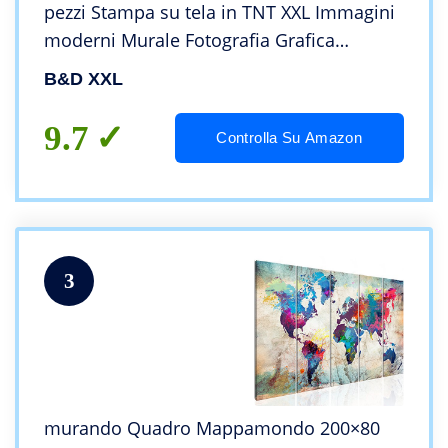
pezzi Stampa su tela in TNT XXL Immagini
moderni Murale Fotografia Grafica
Decorazione da parete Astratto Natura b-
B&D XXL
A-0297-b-n
9.7
Controlla Su Amazon
3
murando Quadro Mappamondo 200×80