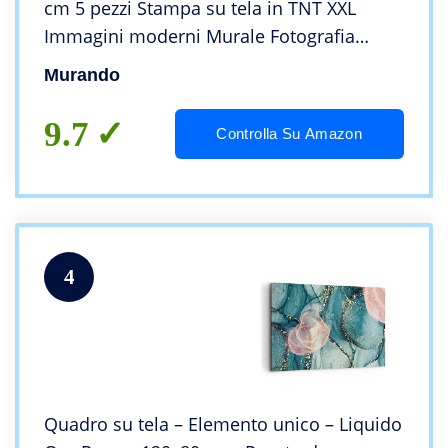
cm 5 pezzi Stampa su tela in TNT XXL
Immagini moderni Murale Fotografia
Grafica Decorazione da parete Mappa del
Murando
mondo Continente k-A-0179-b-n
9.7
Controlla Su Amazon
4
Quadro su tela – Elemento unico – Liquido