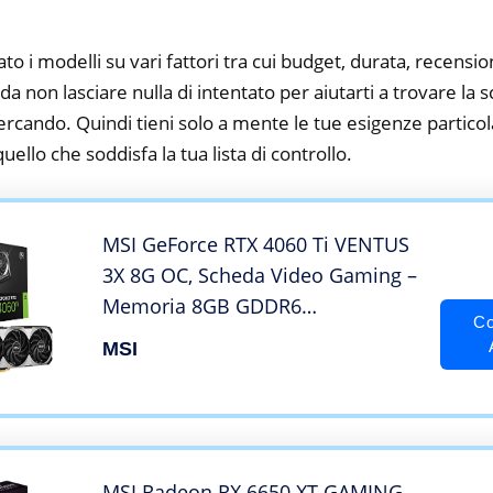
to i modelli su vari fattori tra cui budget, durata, recension
a non lasciare nulla di intentato per aiutarti a trovare la 
rcando. Quindi tieni solo a mente le tue esigenze particola
 quello che soddisfa la tua lista di controllo.
MSI GeForce RTX 4060 Ti VENTUS
3X 8G OC, Scheda Video Gaming –
Memoria 8GB GDDR6
Co
(18Gbps/128-bit), PCI Express Gen
MSI
4 x 16, DisplayPort x 3 (v1.4a),
Torx Fan 4.0, HDMI 2.1a, Zero
Frozr
MSI Radeon RX 6650 XT GAMING