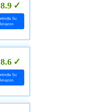
8.9
ntrolla Su
Amazon
8.6
ntrolla Su
Amazon