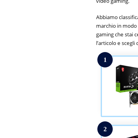
video gaming.
Abbiamo classifica
marchio in modo d
gaming che stai ce
l’articolo e scegli
1
2