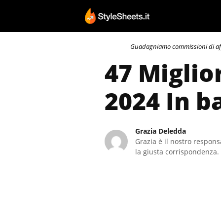
Vai
al
contenuto
Guadagniamo commissioni di affili
47 Miglio
2024 In b
Grazia Deledda
Grazia è il nostro responsa
la giusta corrispondenza. 