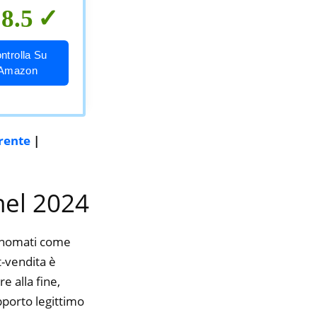
8.5
ntrolla Su
Amazon
irente
|
nel 2024
rinomati come
t-vendita è
e alla fine,
pporto legittimo