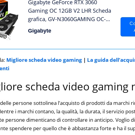
Gigabyte GeForce RTX 3060
Gaming OC 12GB V2 LHR Scheda
grafica, GV-N3060GAMING OC-
Co
12GD V2, multicolore
Gigabyte
da:
Migliore scheda video gaming
|
La guida dell’acqu
enti
gliore scheda video gaming 
delle persone sottolinea l’acquisto di prodotti da marchi 
ntre i marchi contano, la qualità, la durata, il servizio pos
 persone dimenticano di controllare in anticipo. Voglio dir
nte spendere per quello che è abbastanza forte e ha il su