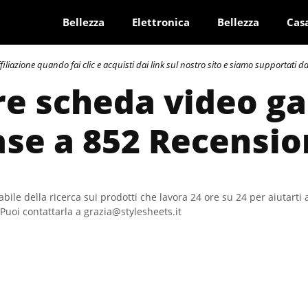
Bellezza
Elettronica
Bellezza
Cas
azione quando fai clic e acquisti dai link sul nostro sito e siamo supportati dai 
re scheda video g
ase a 852 Recensio
bile della ricerca sui prodotti che lavora 24 ore su 24 per aiutarti 
Puoi contattarla a grazia@stylesheets.it