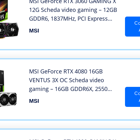
MSI GeForce RTX 3060 GAMING X
12G Scheda video gaming – 12GB
GDDR6, 1837MHz, PCI Express
Co
Gen 4, 192-bit, 3x DP v1.4a, HDMI
MSI
2.1 (Supporta 4K)
MSI GeForce RTX 4080 16GB
VENTUS 3X OC Scheda video
gaming – 16GB GDDR6X, 2550
Co
MHz, PCI Express Gen 4, 256-bit,
MSI
3x DP v 1.4a, HDMI 2.1a (Supporta
4K & 8K HDR)