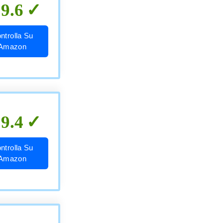
9.6
ntrolla Su
Amazon
9.4
ntrolla Su
Amazon