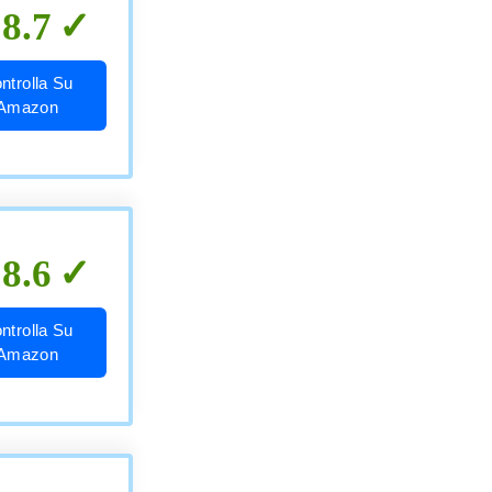
8.7
ntrolla Su
Amazon
8.6
ntrolla Su
Amazon