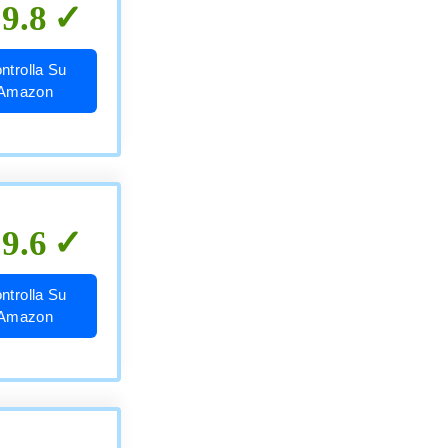
9.8
ntrolla Su
Amazon
9.6
ntrolla Su
Amazon