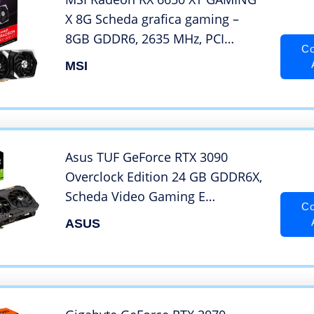
X 8G Scheda grafica gaming –
8GB GDDR6, 2635 MHz, PCI
Co
Express 4 x 8, 128-bit, 3x DP v
MSI
1.4a, HDMI 2.1 (Supporta 4K & 8K)
Asus TUF GeForce RTX 3090
Overclock Edition 24 GB GDDR6X,
Scheda Video Gaming E
Co
Prosumer Con Dissipatore
ASUS
Triventola 8K, Nero