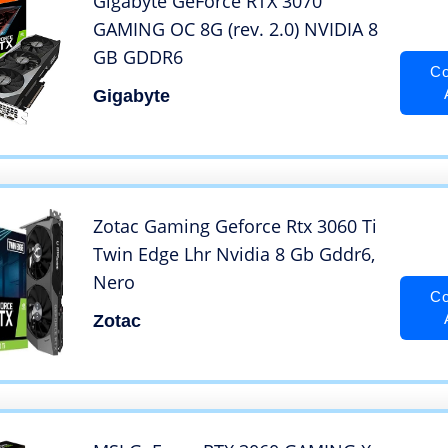
Gigabyte GeForce RTX 3070
GAMING OC 8G (rev. 2.0) NVIDIA 8
GB GDDR6
Co
Gigabyte
Zotac Gaming Geforce Rtx 3060 Ti
Twin Edge Lhr Nvidia 8 Gb Gddr6,
Nero
Co
Zotac