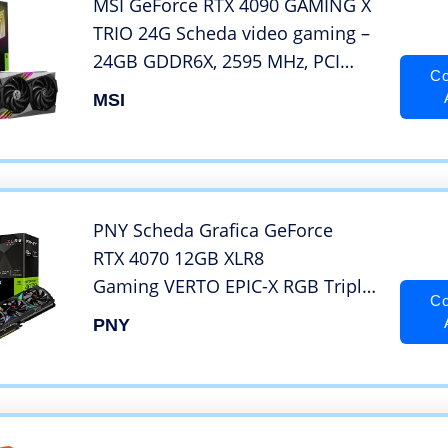
MSI GeForce RTX 4090 GAMING X
TRIO 24G Scheda video gaming –
24GB GDDR6X, 2595 MHz, PCI
Co
Express Gen 4, 384-bit, 3x DP v
MSI
1.4a, HDMI 2.1a (Supporta 4K &
8K HDR)
PNY Scheda Grafica GeForce
RTX 4070 12GB XLR8
Gaming VERTO EPIC-X RGB Triple
Co
Fan DLSS 3
PNY