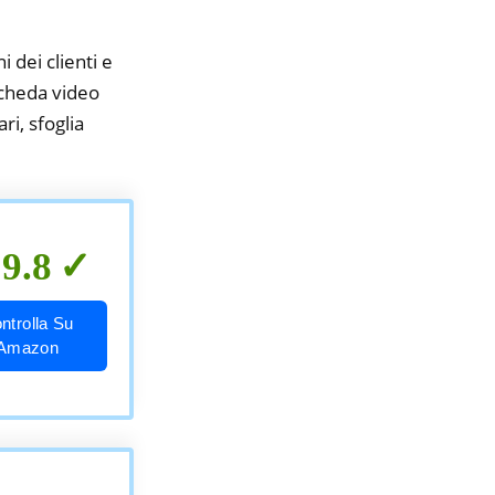
i dei clienti e
scheda video
ri, sfoglia
9.8
ntrolla Su
Amazon