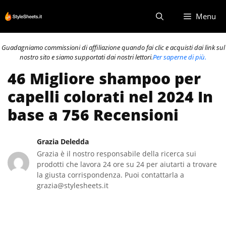
Vai
Menu
al
contenuto
Guadagniamo commissioni di affiliazione quando fai clic e acquisti dai link sul
nostro sito e siamo supportati dai nostri lettori.
Per saperne di più.
46 Migliore shampoo per
capelli colorati nel 2024 In
base a 756 Recensioni
Grazia Deledda
Grazia è il nostro responsabile della ricerca sui
prodotti che lavora 24 ore su 24 per aiutarti a trovare
la giusta corrispondenza. Puoi contattarla a
grazia@stylesheets.it